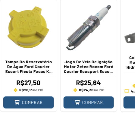
Co
Tampa Do Reservatório
Jogo De Vela De Ignição
Mo
De Água Ford Courier
Motor Zetec Rocam Ford
Hid
Escort Fiesta Focus Ka
Courier Ecosport Escort
Ford
Mondeo Zetec Endura
Fiesta Sedan Street
1
Rocam 1993 A 2014
Focus Ka 1999 A 2014
R$27,50
R$25,64
R$26,13
no PIX
R$24,36
no PIX
4
x
COMPRAR
COMPRAR