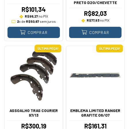
PRETO D20/CHEVETTE
R$101,34
R$82,03
R$96,27
no PIX
R$77,93
no PIX
2
x de
R$50,67
sem juros
COMPRAR
COMPRAR
ÚLTIMA PEÇA!
ÚLTIMA PEÇA!
ASSOALHO TRAS COURIER
EMBLEMA LIMITED RANGER
97/13
GRAFITE 06/07
R$300,19
R$161,31