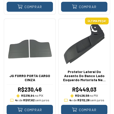
COMPRAR
COMPRAR
ÚLTIMA PEÇA!
Protetor Lateral Do
JG FORRO PORTA CARGO
Assento Do Banco Lado
CINZA
Esquerdo Motorista New
Fiesta 2013 A 2019
R$230,46
R$449,03
R$218,94
no PIX
R$426,58
no PIX
4
x de
R$57,62
sem juros
4
x de
R$112,26
sem juros
COMPRAR
COMPRAR