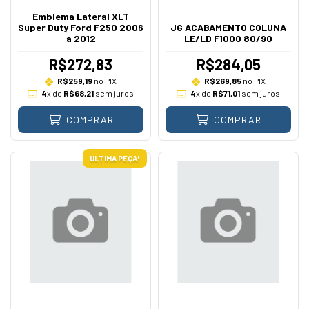
Emblema Lateral XLT
Super Duty Ford F250 2006
JG ACABAMENTO COLUNA
a 2012
LE/LD F1000 80/90
R$272,83
R$284,05
R$259,19
no PIX
R$269,85
no PIX
4
x de
R$68,21
sem juros
4
x de
R$71,01
sem juros
COMPRAR
COMPRAR
ÚLTIMA PEÇA!