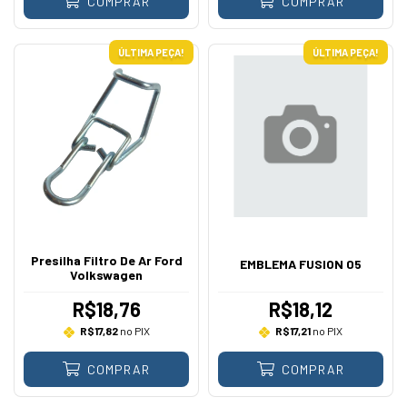
COMPRAR
COMPRAR
ÚLTIMA PEÇA!
ÚLTIMA PEÇA!
Presilha Filtro De Ar Ford
EMBLEMA FUSION 05
Volkswagen
R$18,76
R$18,12
R$17,82
no PIX
R$17,21
no PIX
COMPRAR
COMPRAR