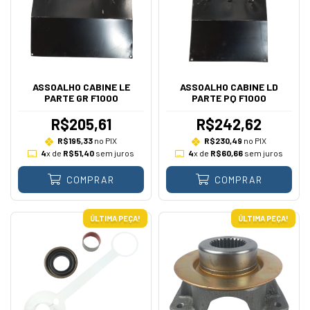
ASSOALHO CABINE LE
ASSOALHO CABINE LD
PARTE GR F1000
PARTE PQ F1000
R$205,61
R$242,62
R$195,33
no PIX
R$230,49
no PIX
4
x de
R$51,40
sem juros
4
x de
R$60,66
sem juros
COMPRAR
COMPRAR
ÚLTIMA PEÇA!
ÚLTIMA PEÇA!