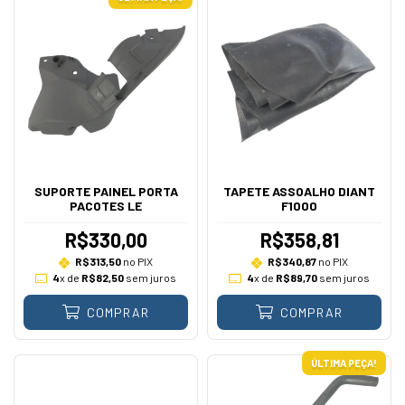
SUPORTE PAINEL PORTA
TAPETE ASSOALHO DIANT
PACOTES LE
F1000
R$330,00
R$358,81
R$313,50
no PIX
R$340,87
no PIX
4
x de
R$82,50
sem juros
4
x de
R$89,70
sem juros
COMPRAR
COMPRAR
ÚLTIMA PEÇA!