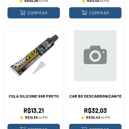
R$50,26
no PIX
R$11,40
no PIX
COMPRAR
COMPRAR
COLA SILICONE 598 PRETO
CAR 80 DESCARBONIZANTE
R$13,21
R$32,03
R$12,55
no PIX
R$30,43
no PIX