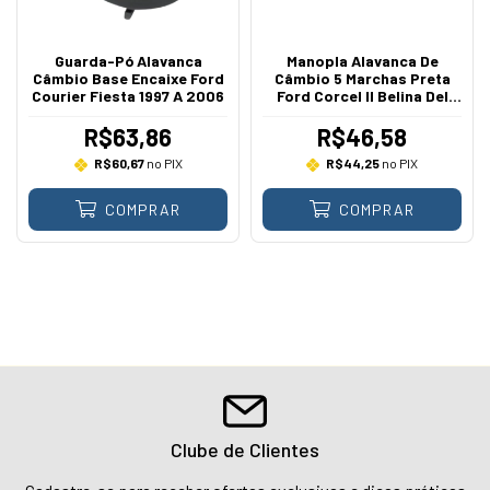
Guarda-Pó Alavanca
Manopla Alavanca De
Câmbio Base Encaixe Ford
Câmbio 5 Marchas Preta
Courier Fiesta 1997 A 2006
Ford Corcel II Belina Del
Rey 1985 A 1991
R$63,86
R$46,58
R$60,67
no PIX
R$44,25
no PIX
COMPRAR
COMPRAR
Clube de Clientes