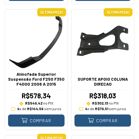
ÚLTIMA PEÇA!
ÚLTIMA PEÇA!
Almofada Superior
Suspensão Ford F250 F350
SUPORTE APOIO COLUNA
F4000 2006 A 2015
DIRECAO
R$578,34
R$318,03
R$549,42
no PIX
R$302,13
no PIX
4
x de
R$144,59
sem juros
4
x de
R$79,51
sem juros
COMPRAR
COMPRAR
ÚLTIMA PEÇA!