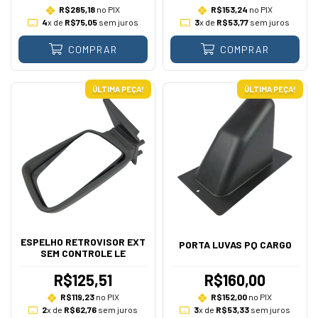
R$285,18
no PIX
R$153,24
no PIX
4
x de
R$75,05
sem juros
3
x de
R$53,77
sem juros
COMPRAR
COMPRAR
ÚLTIMA PEÇA!
ÚLTIMA PEÇA!
ESPELHO RETROVISOR EXT
PORTA LUVAS PQ CARGO
SEM CONTROLE LE
R$125,51
R$160,00
R$119,23
no PIX
R$152,00
no PIX
2
x de
R$62,76
sem juros
3
x de
R$53,33
sem juros