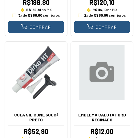
R$199,80
R$120,10
R$189,81
no PIX
R$114,10
no PIX
3
x de
R$66,60
sem juros
2
x de
R$60,05
sem juros
COMPRAR
COMPRAR
COLA SILICONE 300Cº
EMBLEMA CALOTA FORD
PRETO
RESINADO
R$52,90
R$12,00