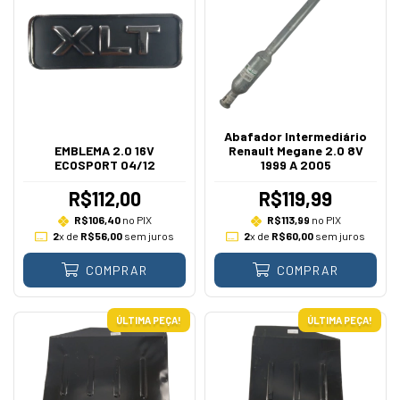
Abafador Intermediário
EMBLEMA 2.0 16V
Renault Megane 2.0 8V
ECOSPORT 04/12
1999 A 2005
R$112,00
R$119,99
R$106,40
no PIX
R$113,99
no PIX
2
x de
R$56,00
sem juros
2
x de
R$60,00
sem juros
COMPRAR
COMPRAR
ÚLTIMA PEÇA!
ÚLTIMA PEÇA!