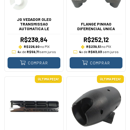
JG VEDADOR OLEO
TRANSMISSAO
FLANGE PINHAO
AUTOMATICA LE
DIFERENCIAL UNICA
R$238,84
R$252,12
R$226,90
no PIX
R$239,51
no PIX
4
x de
R$59,71
sem juros
4
x de
R$63,03
sem juros
COMPRAR
COMPRAR
ÚLTIMA PEÇA!
ÚLTIMA PEÇA!