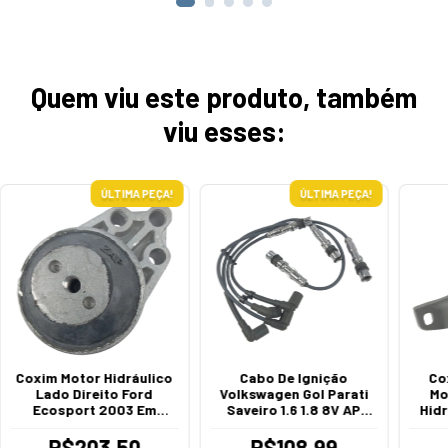
Quem viu este produto, também
viu esses:
ÚLTIMA PEÇA!
ÚLTIMA PEÇA!
Coxim Motor Hidráulico
Cabo De Ignição
Co
Lado Direito Ford
Volkswagen Gol Parati
Mo
Ecosport 2003 Em
Saveiro 1.6 1.8 8V AP
Hid
Diante Focus 2003 Em
2003 A 2012
Ford
Diante
1
R$203,50
R$108,99