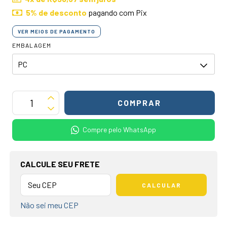
5% de desconto
pagando com Pix
VER MEIOS DE PAGAMENTO
EMBALAGEM
Compre pelo WhatsApp
OPÇÕES DE FRETE
CALCULE SEU FRETE
CALCULAR
Não sei meu CEP