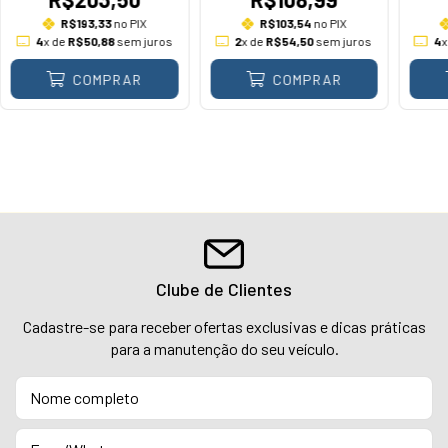
R$193,33
no PIX
R$103,54
no PIX
4
x de
R$50,88
sem juros
2
x de
R$54,50
sem juros
4
x
COMPRAR
COMPRAR
Clube de Clientes
Cadastre-se para receber ofertas exclusivas e dicas práticas
para a manutenção do seu veículo.