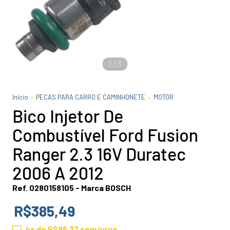
1
/
3
Início
PECAS PARA CARRO E CAMINHONETE
MOTOR
Bico Injetor De
Combustível Ford Fusion
Ranger 2.3 16V Duratec
2006 A 2012
Ref. 0280158105 - Marca BOSCH
R$385,49
4
x de
R$96,37
sem juros