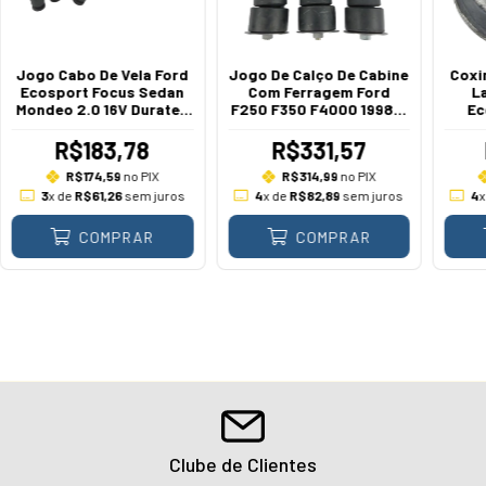
Jogo Cabo De Vela Ford
Jogo De Calço De Cabine
Coxi
Ecosport Focus Sedan
Com Ferragem Ford
L
Mondeo 2.0 16V Duratec
F250 F350 F4000 1998 A
Ec
2000 A 2021
2015
Dia
R$183,78
R$331,57
R$174,59
no PIX
R$314,99
no PIX
3
x de
R$61,26
sem juros
4
x de
R$82,89
sem juros
4
COMPRAR
COMPRAR
Clube de Clientes