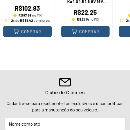
Ka 1.0 1.5 1.6 8V 16V
Sigma Rocam Dragon
R$102,83
2006 A 2021
R$22,25
R$97,69
no PIX
R$21,14
no PIX
2
x de
R$51,42
sem juros
2
x
COMPRAR
COMPRAR
Clube de Clientes
Cadastre-se para receber ofertas exclusivas e dicas práticas
para a manutenção do seu veículo.