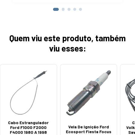
Quem viu este produto, também
viu esses:
Cabo Estrangulador
C
Vela De Ignição Ford
Ford F1000 F2000
Volk
Ecosport Fiesta Focus
F4000 1980 A 1998
Sav