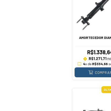
AMORTECEDOR DIA
R$1.338,6
R$1.271,71
no
4
x de
R$334,66
s
COMPRA
ÚLTI