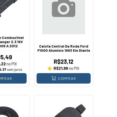
De Combustível
anger 2.3 16V
006 A 2012
Calota Central Da Roda Ford
F1000 Alumínio 1993 Em Diante
5,49
R$23,12
,22
no PIX
R$21,96
no PIX
6,37
sem juros
MPRAR
COMPRAR