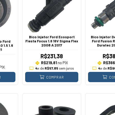
Bico Injetor Ford Ecosport
Bico Injetor 
Fiesta Focus 1.6 16V Sigma Flex
Ford Fusion R
o Ford
2008 A 2017
Duratec 2
0 1.5 1.6
21
R$231,38
R$38
R$219,81
no PIX
R$366
PIX
4
x de
R$57,85
sem juros
4
x de
R$9
R
COMPRAR
CO