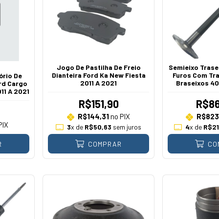
Jogo De Pastilha De Freio
Semieixo Trasei
Dianteira Ford Ka New Fiesta
Furos Com Tra
ório De
2011 A 2021
Braseixos 40
rd Cargo
11 A 2021
R$151,90
R$86
R$144,31
no PIX
R$823
PIX
3
x de
R$50,63
sem juros
4
x de
R$21
R
COMPRAR
CO