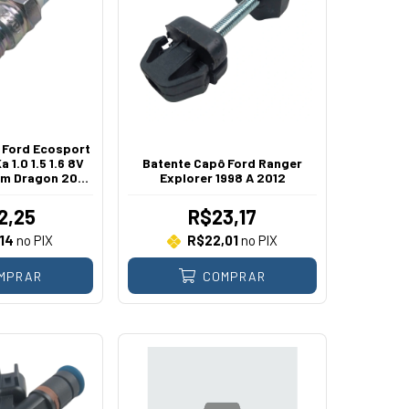
o Ford Ecosport
 1.0 1.5 1.6 8V
Batente Capô Ford Ranger
am Dragon 2006
Explorer 1998 A 2012
021
2,25
R$23,17
14
no PIX
R$22,01
no PIX
MPRAR
COMPRAR