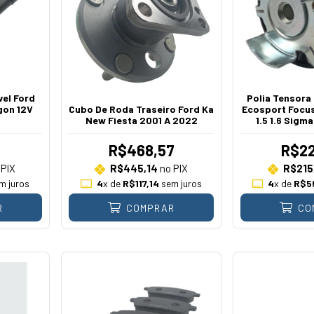
vel Ford
Polia Tensora
gon 12V
Cubo De Roda Traseiro Ford Ka
Ecosport Focus
New Fiesta 2001 A 2022
1.5 1.6 Sigm
3
R$468,57
R$22
PIX
R$445,14
no PIX
R$215
m juros
4
x de
R$117,14
sem juros
4
x de
R$5
R
COMPRAR
CO