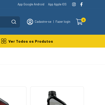
App Google Android
App Apple IOS
0
Cadastre-se
|
Fazer login
Ver Todos os Produtos