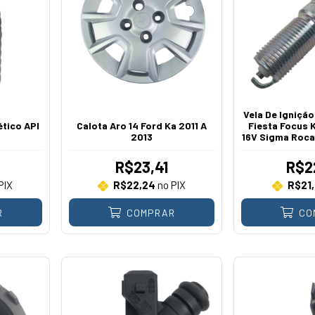
Vela De Igniçã
tico API
Calota Aro 14 Ford Ka 2011 A
Fiesta Focus Ka
2013
16V Sigma Roc
A 2
R$23,41
R$2
PIX
R$22,24
no PIX
R$21,
R
COMPRAR
CO