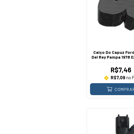
Calço Do Capuz Ford
Del Rey Pampa 1978 E
R$7,46
R$7,09
no P
COMPRA