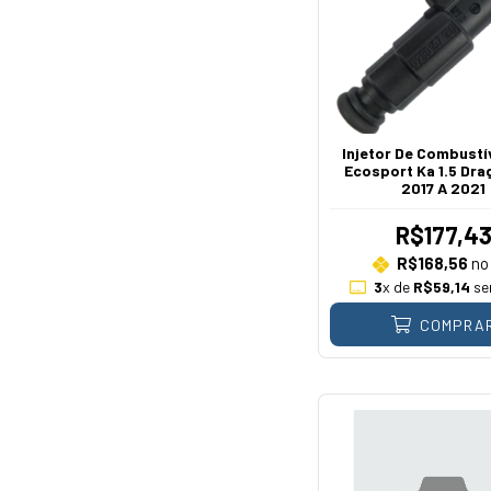
Injetor De Combustí
Ecosport Ka 1.5 Dra
2017 A 2021
R$177,4
R$168,56
no 
3
x de
R$59,14
se
COMPRA