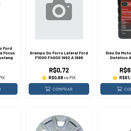
o Ford
a Focus
Grampo Do Forro Lateral Ford
Óleo De Mot
Mustang
F1000 F4000 1992 A 1996
Sintético 
R$0,72
R$6
PIX
R$0,68
no PIX
R$61,
R
COMPRAR
CO