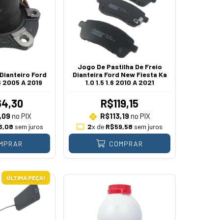
Jogo De Pastilha De Freio
Dianteiro Ford
Dianteira Ford New Fiesta Ka
6 2005 A 2019
1.0 1.5 1.6 2010 A 2021
4,30
R$119,15
,09
no PIX
R$113,19
no PIX
6,08
sem juros
2
x de
R$59,58
sem juros
MPRAR
COMPRAR
ÚLTIMA PEÇA!