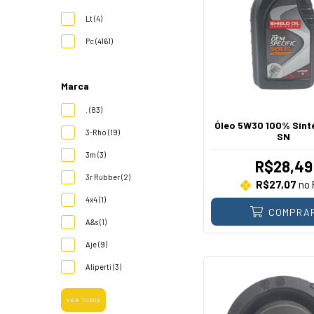
Lt (4)
Pc (4161)
Marca
. (83)
Óleo 5W30 100% Sinté
3-Rho (19)
SN
3m (3)
R$28,49
3r Rubber (2)
R$27,07
no 
4x4 (1)
COMPRA
A&s (1)
Aje (9)
Aliperti (3)
VER TODOS