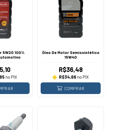
or 5W20 100%
Óleo De Motor Semissintético
Automotivo
15W40
5,10
R$36,48
85
no PIX
R$34,66
no PIX
MPRAR
COMPRAR