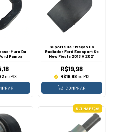
Suporte De Fixação Do
assa-Muro Da
Radiador Ford Ecosport Ka
 Ford Pampa
New Fiesta 2013 A 2021
,18
R$19,98
92
no PIX
R$18,98
no PIX
MPRAR
COMPRAR
ÚLTIMA PEÇA!