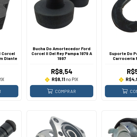
Bucha Do Amortecedor Ford
 Corcel
Corcel II Del Rey Pampa 1979 A
Suporte Do P
m Diante
1997
Carroceria
R$8,54
R$5
IX
R$8,11
no PIX
R$4,
R
COMPRAR
CO