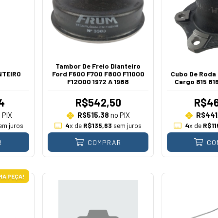
Tambor De Freio Dianteiro
NTEIRO
Ford F600 F700 F800 F11000
Cubo De Roda 
F12000 1972 A 1988
Cargo 815 81
4
R$542,50
R$46
 PIX
R$515,38
no PIX
R$441
em juros
4
x de
R$135,63
sem juros
4
x de
R$11
R
COMPRAR
CO
MA PEÇA!