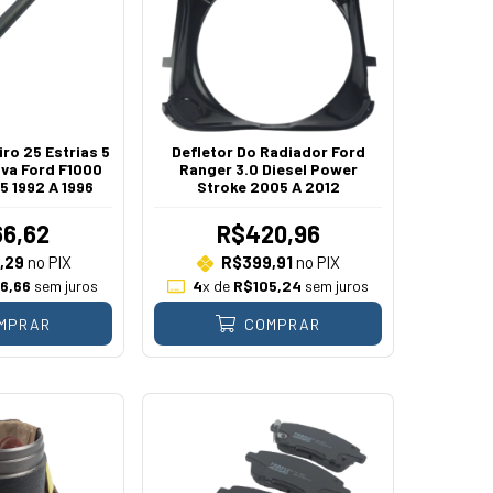
ro 25 Estrias 5
Defletor Do Radiador Ford
va Ford F1000
Ranger 3.0 Diesel Power
5 1992 A 1996
Stroke 2005 A 2012
6,62
R$420,96
,29
no PIX
R$399,91
no PIX
6,66
sem juros
4
x de
R$105,24
sem juros
MPRAR
COMPRAR