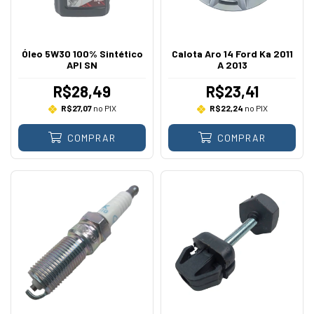
Óleo 5W30 100% Sintético
Calota Aro 14 Ford Ka 2011
API SN
A 2013
R$28,49
R$23,41
R$27,07
no PIX
R$22,24
no PIX
COMPRAR
COMPRAR