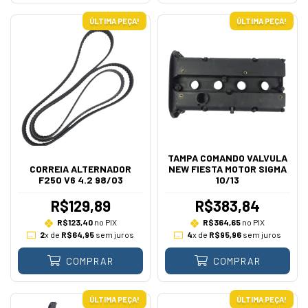
ÚLTIMA PEÇA!
ÚLTIMA PEÇA!
TAMPA COMANDO VALVULA
CORREIA ALTERNADOR
NEW FIESTA MOTOR SIGMA
F250 V6 4.2 98/03
10/13
R$129,89
R$383,84
R$123,40
no PIX
R$364,65
no PIX
2
x de
R$64,95
sem juros
4
x de
R$95,96
sem juros
COMPRAR
COMPRAR
ÚLTIMA PEÇA!
ÚLTIMA PEÇA!