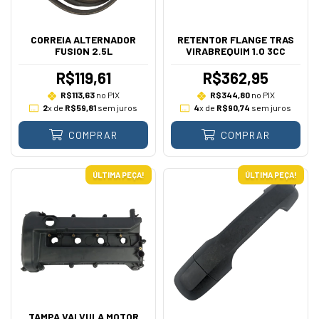
CORREIA ALTERNADOR
RETENTOR FLANGE TRAS
FUSION 2.5L
VIRABREQUIM 1.0 3CC
R$119,61
R$362,95
R$113,63
no PIX
R$344,80
no PIX
2
x de
R$59,81
sem juros
4
x de
R$90,74
sem juros
COMPRAR
COMPRAR
ÚLTIMA PEÇA!
ÚLTIMA PEÇA!
TAMPA VALVULA MOTOR