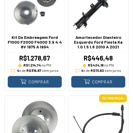
Kit De Embreagem Ford
Amortecedor Dianteiro
F1000 F2000 F4000 3.9 4.4
Esquerdo Ford Fiesta Ka
8V 1975 A 1994
1.0 1.5 1.6 2010 A 2021
R$1.278,67
R$446,48
R$1.214,74
no PIX
R$424,16
no PIX
4
x de
R$319,67
sem juros
4
x de
R$111,62
sem juros
COMPRAR
COMPRAR
ÚLTIMA PEÇA!