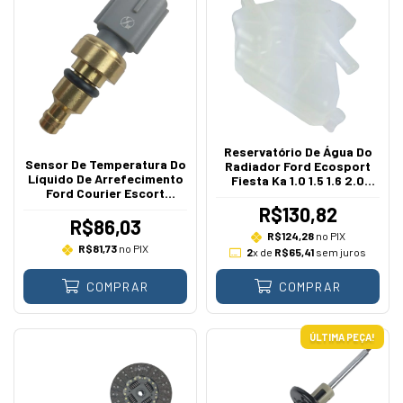
Reservatório De Água Do
Sensor De Temperatura Do
Radiador Ford Ecosport
Líquido De Arrefecimento
Fiesta Ka 1.0 1.5 1.6 2.0
Ford Courier Escort
2012 A 2021
Ecosport Fiesta Focus Ka
R$130,82
1999 A 2013
R$86,03
R$124,28
no PIX
R$81,73
no PIX
2
x de
R$65,41
sem juros
COMPRAR
COMPRAR
ÚLTIMA PEÇA!