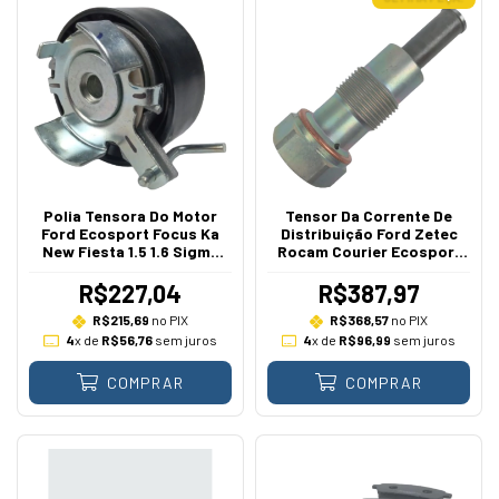
Polia Tensora Do Motor
Tensor Da Corrente De
Ford Ecosport Focus Ka
Distribuição Ford Zetec
New Fiesta 1.5 1.6 Sigma
Rocam Courier Ecosport
2010 A 2019
Focus Fiesta Ka 1.0 1.6 1999
A 2014
R$227,04
R$387,97
R$215,69
no PIX
R$368,57
no PIX
4
x de
R$56,76
sem juros
4
x de
R$96,99
sem juros
COMPRAR
COMPRAR