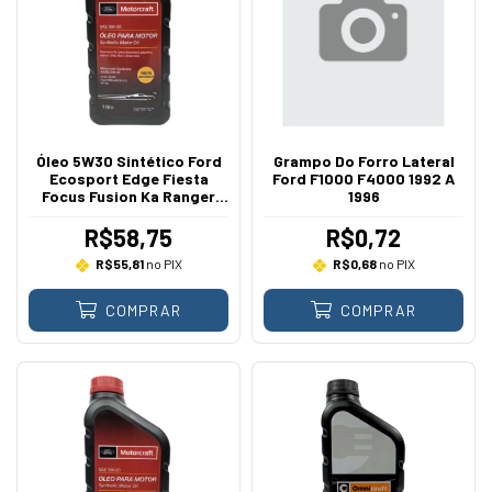
Óleo 5W30 Sintético Ford
Grampo Do Forro Lateral
Ecosport Edge Fiesta
Ford F1000 F4000 1992 A
Focus Fusion Ka Ranger
1996
Mustang
R$58,75
R$0,72
R$55,81
no PIX
R$0,68
no PIX
COMPRAR
COMPRAR