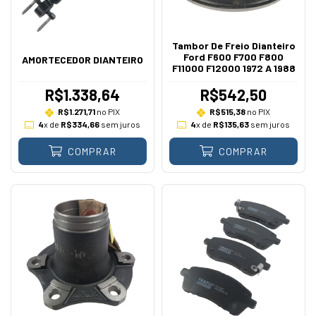
Tambor De Freio Dianteiro
Ford F600 F700 F800
AMORTECEDOR DIANTEIRO
F11000 F12000 1972 A 1988
R$1.338,64
R$542,50
R$1.271,71
no PIX
R$515,38
no PIX
4
x de
R$334,66
sem juros
4
x de
R$135,63
sem juros
COMPRAR
COMPRAR