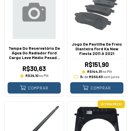
Jogo De Pastilha De Freio
Tampa Do Reservatório De
Dianteira Ford Ka New
Água Do Radiador Ford
Fiesta 2011 A 2021
Cargo Leve Médio Pesado
2011 A 2021
R$151,90
R$30,63
R$144,31
no PIX
R$29,10
no PIX
3
x de
R$50,63
sem juros
COMPRAR
COMPRAR
ÚLTIMA PEÇA!