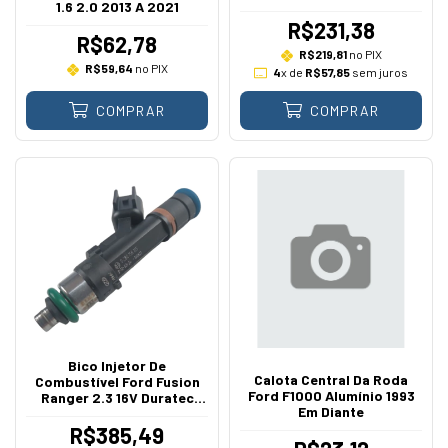
1.6 2.0 2013 A 2021
R$231,38
R$62,78
R$219,81
no PIX
R$59,64
no PIX
4
x de
R$57,85
sem juros
COMPRAR
COMPRAR
Bico Injetor De
Calota Central Da Roda
Combustível Ford Fusion
Ford F1000 Alumínio 1993
Ranger 2.3 16V Duratec
Em Diante
2006 A 2012
R$385,49