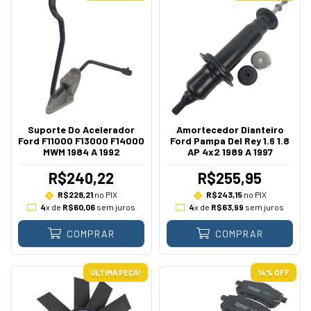
Suporte Do Acelerador
Amortecedor Dianteiro
Ford F11000 F13000 F14000
Ford Pampa Del Rey 1.6 1.8
MWM 1984 A 1992
AP 4x2 1989 A 1997
R$240,22
R$255,95
R$228,21
no PIX
R$243,15
no PIX
4
x de
R$60,06
sem juros
4
x de
R$63,99
sem juros
COMPRAR
COMPRAR
ÚLTIMA PEÇA!
14
% OFF