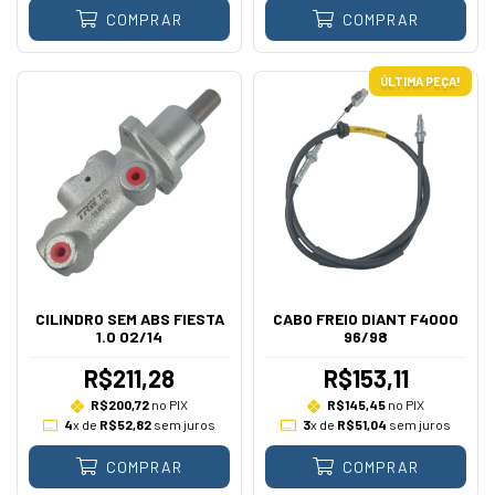
COMPRAR
COMPRAR
ÚLTIMA PEÇA!
CILINDRO SEM ABS FIESTA
CABO FREIO DIANT F4000
1.0 02/14
96/98
R$211,28
R$153,11
R$200,72
no PIX
R$145,45
no PIX
4
x de
R$52,82
sem juros
3
x de
R$51,04
sem juros
COMPRAR
COMPRAR