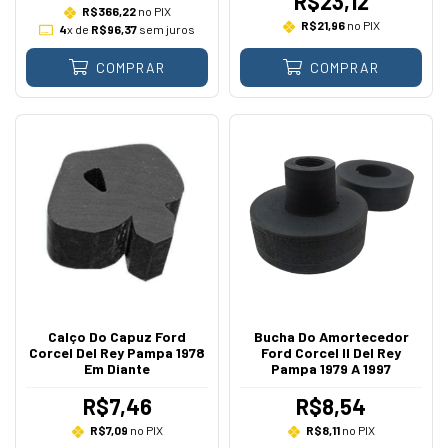
R$23,12
R$366,22
no PIX
R$21,96
no PIX
4
x de
R$96,37
sem juros
COMPRAR
COMPRAR
Calço Do Capuz Ford
Bucha Do Amortecedor
Corcel Del Rey Pampa 1978
Ford Corcel II Del Rey
Em Diante
Pampa 1979 A 1997
R$7,46
R$8,54
R$7,09
no PIX
R$8,11
no PIX