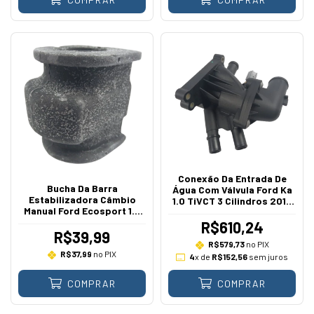
Conexão Da Entrada De
Bucha Da Barra
Água Com Válvula Ford Ka
Estabilizadora Câmbio
1.0 TiVCT 3 Cilindros 2014
Manual Ford Ecosport 1.6
A 2019
Sigma 2012 A 2017
R$610,24
R$39,99
R$579,73
no PIX
R$37,99
no PIX
4
x de
R$152,56
sem juros
COMPRAR
COMPRAR