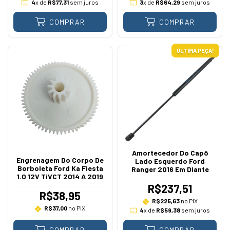
4
x de
R$77,31
sem juros
3
x de
R$64,29
sem juros
COMPRAR
COMPRAR
ÚLTIMA PEÇA!
Amortecedor Do Capô
Engrenagem Do Corpo De
Lado Esquerdo Ford
Borboleta Ford Ka Fiesta
Ranger 2016 Em Diante
1.0 12V TiVCT 2014 A 2019
R$237,51
R$38,95
R$225,63
no PIX
R$37,00
no PIX
4
x de
R$59,38
sem juros
COMPRAR
COMPRAR