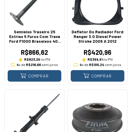
Semieixo Traseiro 25
Defletor Do Radiador Ford
Estrias 5 Furos Com Trava
Ranger 3.0 Diesel Power
Ford F1000 Braseixos 405
Stroke 2005 A 2012
1992 A 1996
R$866,62
R$420,96
R$823,29
no PIX
R$399,91
no PIX
4
x de
R$216,66
sem juros
4
x de
R$105,24
sem juros
COMPRAR
COMPRAR