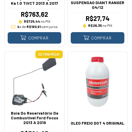
SUSPENSAO DIANT RANGER
Ka 1.0 TiVCT 2013 A 2017
04/12
R$763,62
R$27,74
R$725,44
no PIX
R$26,35
no PIX
4
x de
R$190,91
sem juros
COMPRAR
COMPRAR
ÚLTIMA PEÇA!
Boia Do Reservatório De
Combustível Ford Focus
2013 A 2019
OLEO FREIO DOT 4 ORIGINAL