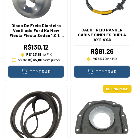
Disco De Freio Dianteiro
CABO FREIO RANGER
Ventilado Ford Ka New
CABINE SIMPLES DUPLA
Fiesta Fiesta Sedan 1.0 1.5
4X2 4X4
1.6 2010 A 2019
R$130,12
R$91,26
R$123,61
no PIX
R$86,70
no PIX
2
x de
R$65,06
sem juros
COMPRAR
COMPRAR
ÚLTIMA PEÇA!