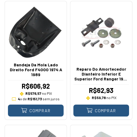
Bandeja Da Mola Lado
Reparo Do Amortecedor
Direito Ford F4000 1974 A
Dianteiro Inferior E
1989
Superior Ford Ranger 1998
A 2012
R$606,92
R$62,93
R$576,57
no PIX
R$59,78
no PIX
4
x de
R$151,73
sem juros
COMPRAR
COMPRAR