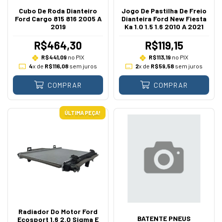
Cubo De Roda Dianteiro
Jogo De Pastilha De Freio
Ford Cargo 815 816 2005 A
Dianteira Ford New Fiesta
2019
Ka 1.0 1.5 1.6 2010 A 2021
R$464,30
R$119,15
R$441,09
no PIX
R$113,19
no PIX
4
x de
R$116,08
sem juros
2
x de
R$59,58
sem juros
COMPRAR
COMPRAR
ÚLTIMA PEÇA!
Radiador Do Motor Ford
BATENTE PNEUS
Ecosport 1.6 2.0 Sigma E