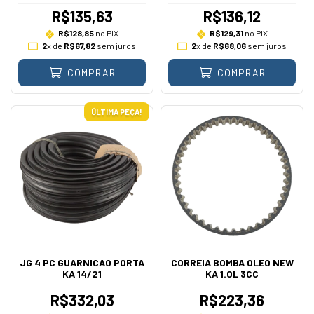
R$135,63
R$136,12
R$128,85
no PIX
R$129,31
no PIX
2
x de
R$67,82
sem juros
2
x de
R$68,06
sem juros
COMPRAR
COMPRAR
ÚLTIMA PEÇA!
JG 4 PC GUARNICAO PORTA
CORREIA BOMBA OLEO NEW
KA 14/21
KA 1.0L 3CC
R$332,03
R$223,36