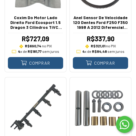
Coxim Do Motor Lado
Anel Sensor De Velocidade
Direito Ford Ecosport 1.5
120 Dentes Ford F250 F350
Dragon 3 Cilindros TiVCT
1998 A 2012 Diferencial
2014 A 2021
Traseiro
R$727,09
R$337,90
R$690,74
no PIX
R$321,01
no PIX
4
x de
R$181,77
sem juros
4
x de
R$84,48
sem juros
COMPRAR
COMPRAR