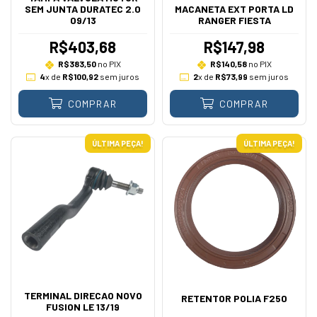
SEM JUNTA DURATEC 2.0
MACANETA EXT PORTA LD
09/13
RANGER FIESTA
R$403,68
R$147,98
R$383,50
no PIX
R$140,58
no PIX
4
x de
R$100,92
sem juros
2
x de
R$73,99
sem juros
COMPRAR
COMPRAR
ÚLTIMA PEÇA!
ÚLTIMA PEÇA!
TERMINAL DIRECAO NOVO
RETENTOR POLIA F250
FUSION LE 13/19