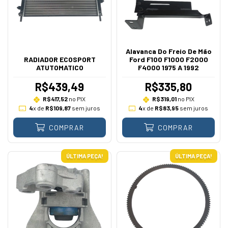
Alavanca Do Freio De Mão
RADIADOR ECOSPORT
Ford F100 F1000 F2000
ATUTOMATICO
F4000 1975 A 1992
R$439,49
R$335,80
R$417,52
no PIX
R$319,01
no PIX
4
x de
R$109,87
sem juros
4
x de
R$83,95
sem juros
COMPRAR
COMPRAR
ÚLTIMA PEÇA!
ÚLTIMA PEÇA!