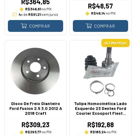
R$364,85
R$48,57
R$346,61
no PIX
R$46,14
no PIX
4
x de
R$91,21
sem juros
COMPRAR
COMPRAR
ÚLTIMA PEÇA!
Disco De Freio Dianteiro
Tulipa Homocinética Lado
Ford Fusion 2.5 3.0 2012 A
Esquerdo 23 Dentes Ford
2018 Craft
Courier Ecosport Fiesta
Focus Ka Zetec Rocam 1.0
1.6 2000 Em Diante
R$309,23
R$192,88
R$293,77
no PIX
R$183,24
no PIX