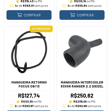
R$315,43
no PIX
R$212,19
no PIX
4
x de
R$83,01
sem juros
4
x de
R$55,84
sem juros
COMPRAR
COMPRAR
ÚLTIMA PEÇA!
MANGUEIRA RETORNO
MANGUEIRA INTERCOOLER
FOCUS 08/13
63X56 RANGER 2.2 DIESEL
R$127,74
R$250,62
R$121,35
no PIX
R$238,09
no PIX
2
x de
R$63,87
sem juros
4
x de
R$62,66
sem juros