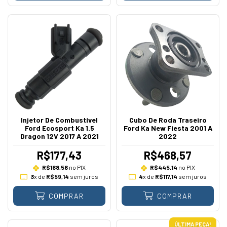
Injetor De Combustível
Cubo De Roda Traseiro
Ford Ecosport Ka 1.5
Ford Ka New Fiesta 2001 A
Dragon 12V 2017 A 2021
2022
R$177,43
R$468,57
R$168,56
no PIX
R$445,14
no PIX
3
x de
R$59,14
sem juros
4
x de
R$117,14
sem juros
COMPRAR
COMPRAR
ÚLTIMA PEÇA!