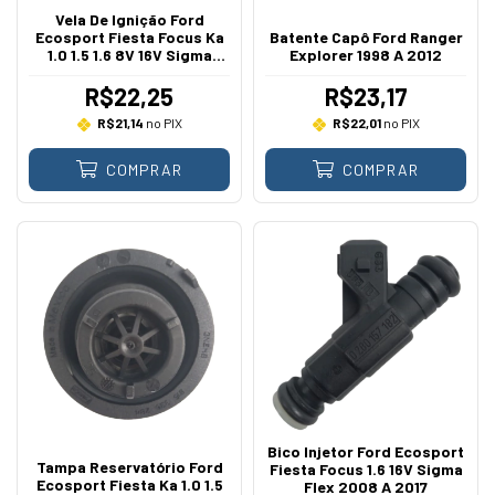
Vela De Ignição Ford
Ecosport Fiesta Focus Ka
Batente Capô Ford Ranger
1.0 1.5 1.6 8V 16V Sigma
Explorer 1998 A 2012
Rocam Dragon 2006 A
2021
R$22,25
R$23,17
R$21,14
no PIX
R$22,01
no PIX
COMPRAR
COMPRAR
Bico Injetor Ford Ecosport
Tampa Reservatório Ford
Fiesta Focus 1.6 16V Sigma
Ecosport Fiesta Ka 1.0 1.5
Flex 2008 A 2017