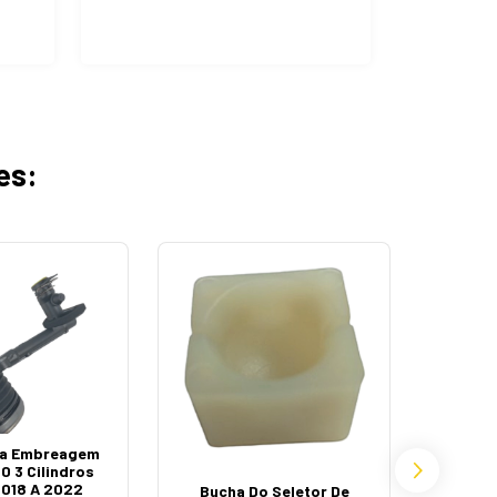
es:
Kit D
F1000 F
 Da Embreagem
8
.0 3 Cilindros
2018 A 2022
Bucha Do Seletor De