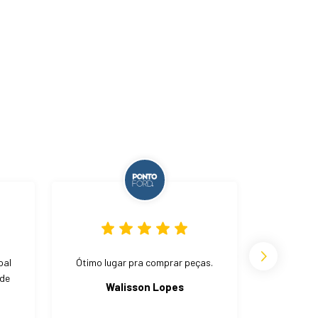
oal
Ótimo lugar pra comprar peças.
Bom preç
 de
Walisson Lopes
We