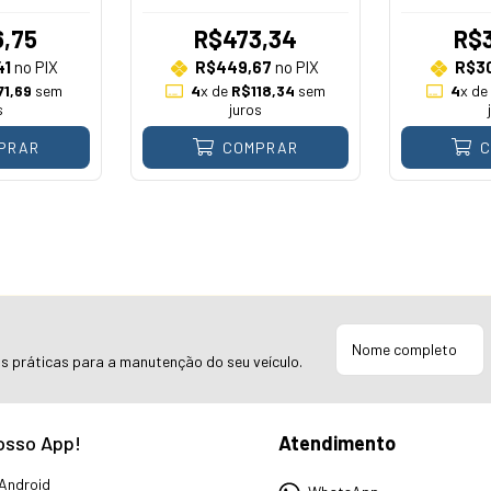
,75
R$473,34
R$
41
no PIX
R$449,67
no PIX
R$3
71,69
sem
4
x de
R$118,34
sem
4
x d
s
juros
PRAR
COMPRAR
C
as práticas para a manutenção do seu veículo.
osso App!
Atendimento
Android