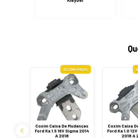
Kleyber
Qu
ÚLTIMA PEÇA!
Ú
 Auxiliar
Coxim Caixa De Mudanças
Coxim Caixa D
 Courier
Ford Ka 1.5 16V Sigma 2014
Ford Ka 1.0 12
iesta Ka
A 2018
2018 A 