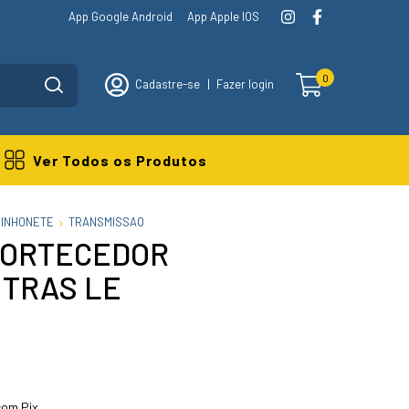
App Google Android
App Apple IOS
0
Cadastre-se
|
Fazer login
Ver Todos os Produtos
MINHONETE
TRANSMISSAO
MORTECEDOR
 TRAS LE
om Pix