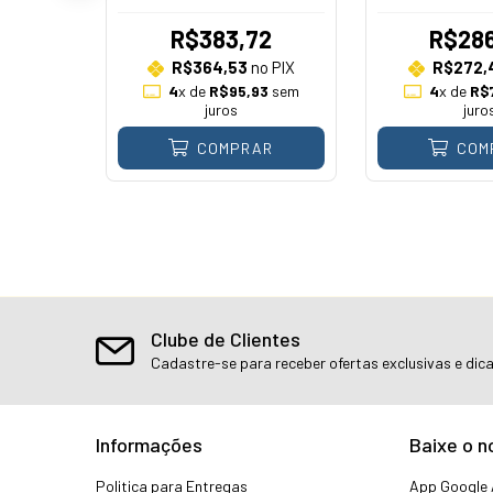
90
R$383,72
R$286
o PIX
R$364,53
no PIX
R$272,
3
sem
4
x de
R$95,93
sem
4
x de
R$
juros
juro
AR
COMPRAR
COM
Clube de Clientes
Cadastre-se para receber ofertas exclusivas e dic
Informações
Baixe o n
Politica para Entregas
App Google 