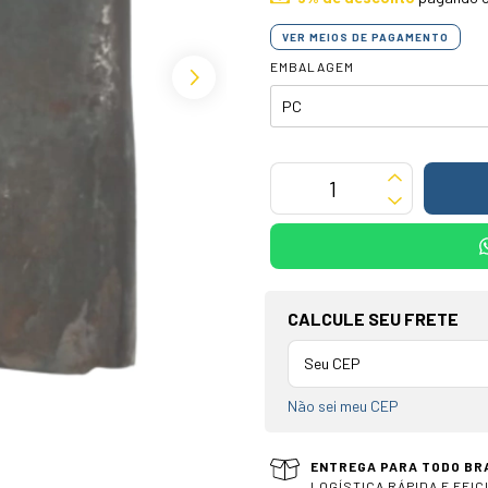
VER MEIOS DE PAGAMENTO
EMBALAGEM
OPÇÕES DE FRETE
CALCULE SEU FRETE
Não sei meu CEP
ENTREGA PARA TODO BR
LOGÍSTICA RÁPIDA E EFIC