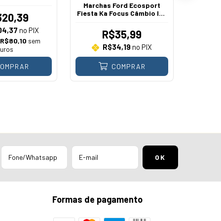
Marchas Ford Ecosport
R
Fiesta Ka Focus Câmbio IB5
320,39
2001 A 2014
04,37
no PIX
R$35,99
e
R$80,10
sem
4
R$34,19
no PIX
juros
OMPRAR
COMPRAR
Formas de pagamento