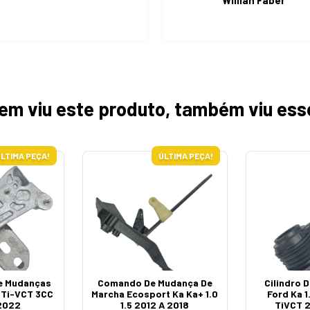
Willian Faber
em viu este produto, também viu ess
LTIMA PEÇA!
ÚLTIMA PEÇA!
e Mudanças
Comando De Mudança De
Cilindro
V Ti-VCT 3CC
Marcha Ecosport Ka Ka+ 1.0
Ford Ka 1
2022
1.5 2012 A 2018
TiVCT 