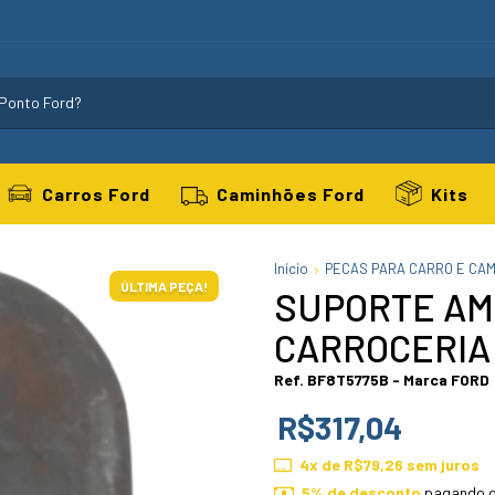
Carros Ford
Caminhões Ford
Kits
Início
PECAS PARA CARRO E CA
ÚLTIMA PEÇA!
SUPORTE A
CARROCERIA
Ref. BF8T5775B - Marca FORD
R$317,04
4
x de
R$79,26
sem juros
5% de desconto
pagando c