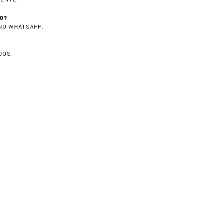
O?
 NO WHATSAPP.
DOS.