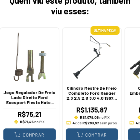
Quem viu este produto, também
viu esses:
ÚLTIMA PEÇA!
Cilindro Mestre De Freio
Jogo Regulador De Freio
Completo Ford Ranger
Embr
Lado Direito Ford
2.3 2.5 2.8 3.0 4.0 1997 A
Ecosport Fiesta Hatch
2012
Sedan 2002 A 2016
R$1.135,87
R$75,21
R$1.079,08
no PIX
R$71,45
no PIX
4
x de
R$283,97
sem juros
4
COMPRAR
COMPRAR