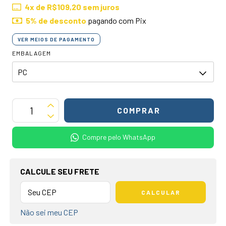
4
x de
R$109,20
sem juros
5% de desconto
pagando com Pix
VER MEIOS DE PAGAMENTO
EMBALAGEM
Compre pelo WhatsApp
OPÇÕES DE FRETE
CALCULE SEU FRETE
CALCULAR
Não sei meu CEP