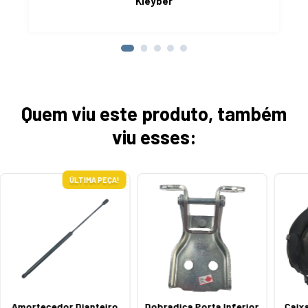
Kleyber
Quem viu este produto, também
viu esses:
ÚLTIMA PEÇA!
Amortecedor Dianteiro
Dobradiça Porta Inferior
Caixa