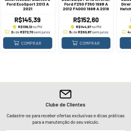
Ford EcoSport 2013 A
Ford F250 F350 1998 A
Dire
2021
2012 F4000 1998 A 2019
Hatch
R$145,39
R$152,60
R$138,12
no PIX
R$144,97
no PIX
2
x de
R$72,70
sem juros
3
x de
R$50,87
sem juros
4
COMPRAR
COMPRAR
Clube de Clientes
Cadastre-se para receber ofertas exclusivas e dicas práticas
para a manutenção do seu veículo.