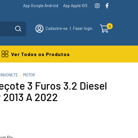
App Google Android
App Apple IOS
0
Cadastre-se
|
Fazer login
Ver Todos os Produtos
MINHONETE
MOTOR
çote 3 Furos 3.2 Diesel
 2013 A 2022
om Pix