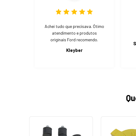
Achei tudo que precisava. Ótimo
atendimento e produtos
originais Ford recomendo.
S
Kleyber
Qu
MA PEÇA!