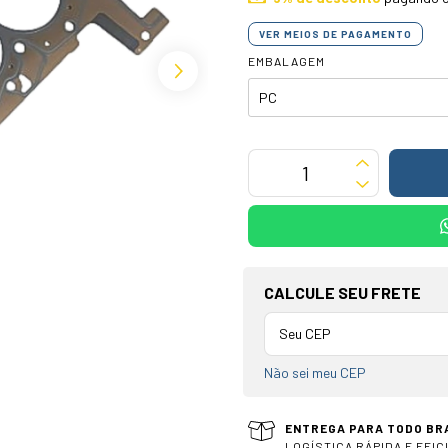
VER MEIOS DE PAGAMENTO
EMBALAGEM
OPÇÕES DE FRETE
CALCULE SEU FRETE
Não sei meu CEP
ENTREGA PARA TODO BR
LOGÍSTICA RÁPIDA E EFIC