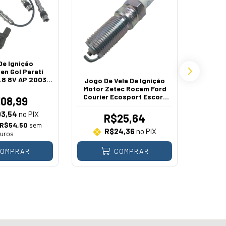
De Ignição
en Gol Parati
1.8 8V AP 2003 A
Jogo De Vela De Ignição
Vela
2012
Motor Zetec Rocam Ford
Ecospor
Courier Ecosport Escort
1.0 1.
108,99
Fiesta Sedan Street Focus
Rocam D
Ka 1999 A 2014
03,54
no PIX
R$25,64
R$54,50
sem
R$24,36
no PIX
juros
OMPRAR
COMPRAR