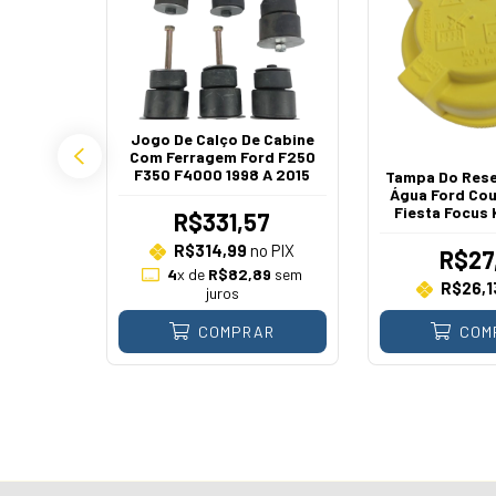
 Lado
Jogo De Calço De Cabine
 2006 A
Com Ferragem Ford F250
F350 F4000 1998 A 2015
Tampa Do Rese
Água Ford Cou
Fiesta Focus
3
R$331,57
Zetec Endura R
201
o PIX
R$314,99
no PIX
R$27
38
sem
4
x de
R$82,89
sem
R$26,1
juros
AR
COMPRAR
COM