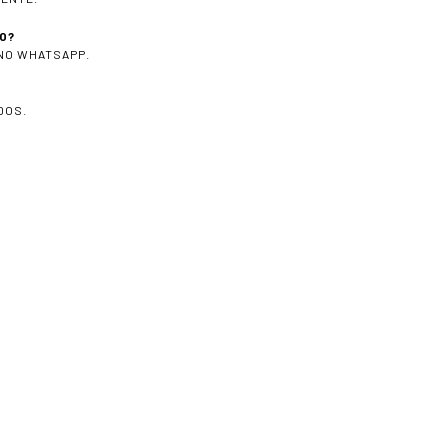
O?
 NO WHATSAPP.
DOS.