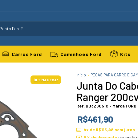
Carros Ford
Caminhões Ford
Kits
Início
PECAS PARA CARRO E CA
ÚLTIMA PEÇA!
Junta Do Cabe
Ranger 200cv
Ref. BB3Z6051C - Marca FORD
R$461,90
4
x de
R$115,48
sem juros
5% de desconto
pagando c