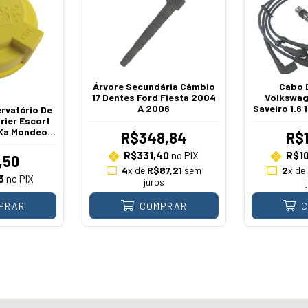
Árvore Secundária Câmbio
Cabo 
17 Dentes Ford Fiesta 2004
Volkswag
A 2006
Saveiro 1.6 
rvatório De
rier Escort
 Ka Mondeo
R$348,84
R$
ocam 1993 A
4
R$331,40
no PIX
R$1
,50
4
x de
R$87,21
sem
2
x de
3
no PIX
juros
PRAR
COMPRAR
C