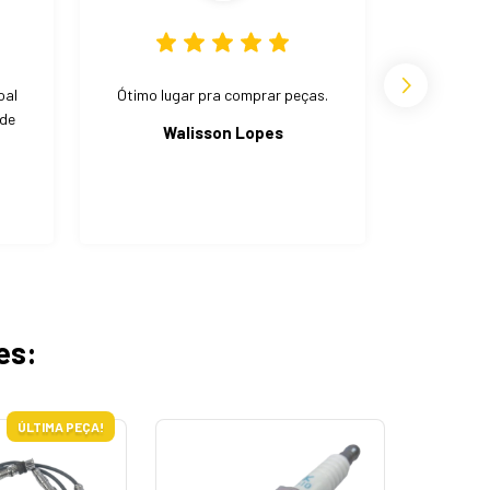
oal
Ótimo lugar pra comprar peças.
Bom preç
 de
Walisson Lopes
We
es:
ÚLTIMA PEÇA!