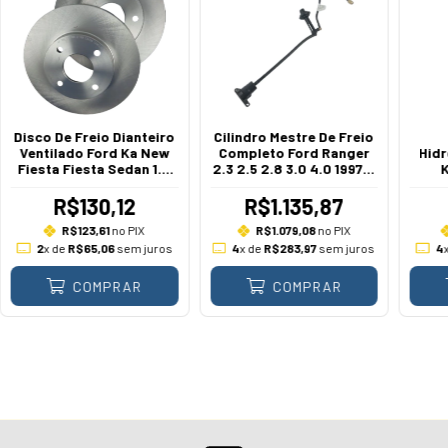
Disco De Freio Dianteiro
Cilindro Mestre De Freio
Ventilado Ford Ka New
Completo Ford Ranger
Hidr
Fiesta Fiesta Sedan 1.0
2.3 2.5 2.8 3.0 4.0 1997 A
K
1.5 1.6 2010 A 2019
2012
R$130,12
R$1.135,87
R$123,61
no PIX
R$1.079,08
no PIX
2
x de
R$65,06
sem juros
4
x de
R$283,97
sem juros
4
COMPRAR
COMPRAR