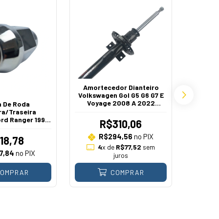
Amortecedor Dianteiro
Volkswagen Gol G5 G6 G7 E
Voyage 2008 A 2022
a De Roda
Rete
Exceto Rallye E Track
ra/Traseira
Trasei
rd Ranger 1998
Cargo 8
R$310,06
 2021
R$294,56
no PIX
18,78
4
x de
R$77,52
sem
7,84
no PIX
juros
OMPRAR
COMPRAR