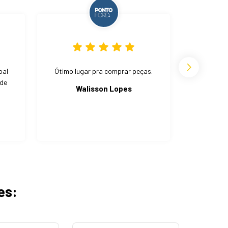
oal
Ótimo lugar pra comprar peças.
Bom preç
 de
Walisson Lopes
We
es: