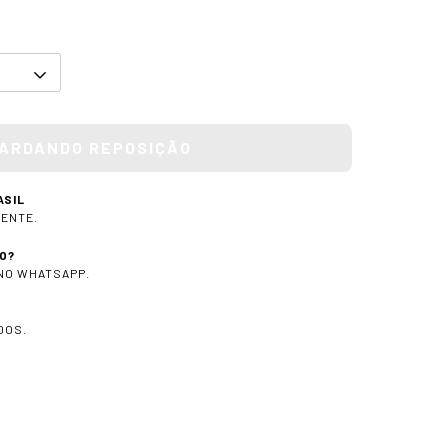
ASIL
IENTE.
O?
 NO WHATSAPP.
DOS.