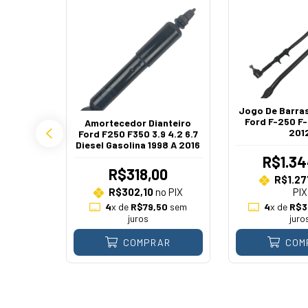
Jogo De Barras
Ford F-250 F-
Amortecedor Dianteiro
201
Ford F250 F350 3.9 4.2 6.7
Diesel Gasolina 1998 A 2016
seira 1/2
 1998 Em
R$1.34
92 A 1996
R$318,00
R$1.27
R$302,10
no PIX
PIX
4
4
x de
R$79,50
sem
4
x de
R$3
 PIX
juros
juro
AR
COMPRAR
COM