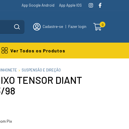
App Google Android
App Apple IOS
0
Cadastre-se
|
Fazer login
Ver Todos os Produtos
MINHONETE
SUSPENSÃO E DIREÇÃO
IXO TENSOR DIANT
3/98
om Pix