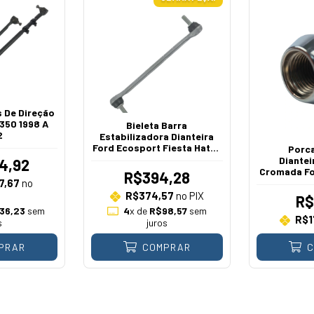
 De Direção
350 1998 A
Bieleta Barra
2
Estabilizadora Dianteira
Ford Ecosport Fiesta Hatch
Porc
Sedan Ka Ka+ Freestyle
Diantei
4,92
2010 A 2021 1.0 1.5 1.6 2.0
Cromada Fo
R$394,28
7,67
no
A
R$374,57
no PIX
R$
36,23
sem
4
x de
R$98,57
sem
R$1
s
juros
PRAR
COMPRAR
C