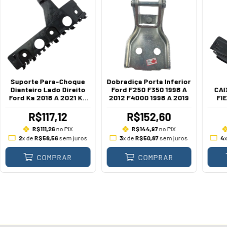
Suporte Para-Choque
Dobradiça Porta Inferior
Dianteiro Lado Direito
Ford F250 F350 1998 A
CAI
Ford Ka 2018 A 2021 Ka
2012 F4000 1998 A 2019
FI
Sedan 2018 A 2021
R$117,12
R$152,60
R$111,26
no PIX
R$144,97
no PIX
2
x de
R$58,56
sem juros
3
x de
R$50,87
sem juros
4
COMPRAR
COMPRAR