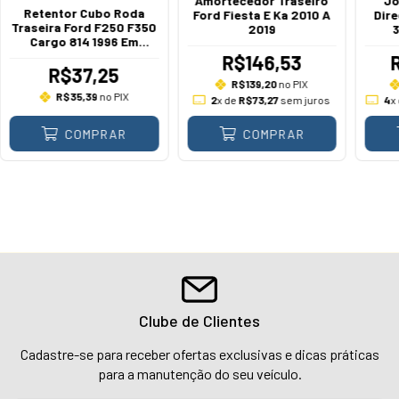
Amortecedor Traseiro
Jo
Retentor Cubo Roda
Ford Fiesta E Ka 2010 A
Dire
Traseira Ford F250 F350
2019
3
Cargo 814 1996 Em
Diante
R$146,53
R$37,25
R$139,20
no PIX
R$35,39
no PIX
2
x de
R$73,27
sem juros
4
x
COMPRAR
COMPRAR
Clube de Clientes
Cadastre-se para receber ofertas exclusivas e dicas práticas
para a manutenção do seu veículo.