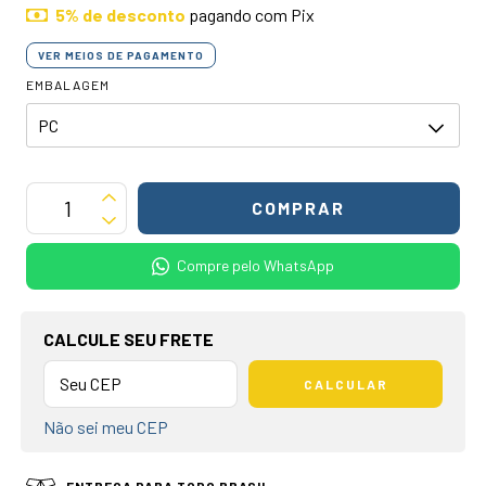
5% de desconto
pagando com Pix
VER MEIOS DE PAGAMENTO
EMBALAGEM
Compre pelo WhatsApp
OPÇÕES DE FRETE
CALCULE SEU FRETE
CALCULAR
Não sei meu CEP
ENTREGA PARA TODO BRASIL