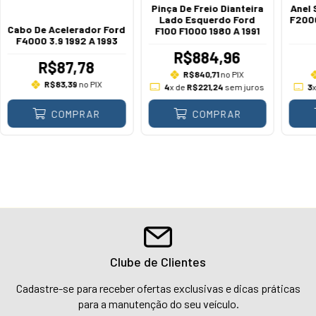
Pinça De Freio Dianteira
Anel 
Lado Esquerdo Ford
F200
Cabo De Acelerador Ford
F100 F1000 1980 A 1991
F4000 3.9 1992 A 1993
R$884,96
R$87,78
R$840,71
no PIX
R$83,39
no PIX
4
x de
R$221,24
sem juros
3
COMPRAR
COMPRAR
Clube de Clientes
Cadastre-se para receber ofertas exclusivas e dicas práticas
para a manutenção do seu veículo.