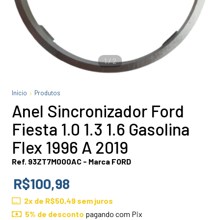
1
/
2
Início
Produtos
Anel Sincronizador Ford
Fiesta 1.0 1.3 1.6 Gasolina
Flex 1996 A 2019
Ref. 93ZT7M000AC - Marca FORD
R$100,98
2
x de
R$50,49
sem juros
5% de desconto
pagando com Pix