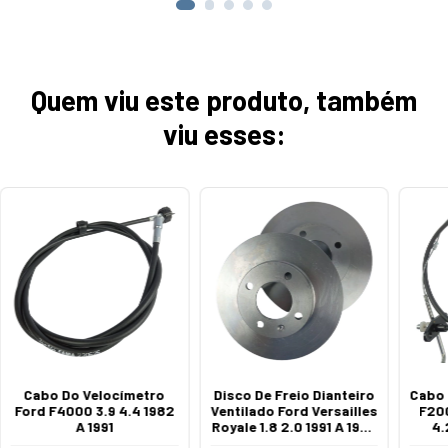
Quem viu este produto, também
viu esses:
Cabo Do Velocímetro
Disco De Freio Dianteiro
Cabo 
Ford F4000 3.9 4.4 1982
Ventilado Ford Versailles
F20
A 1991
Royale 1.8 2.0 1991 A 1994
4.
Sem Cubo