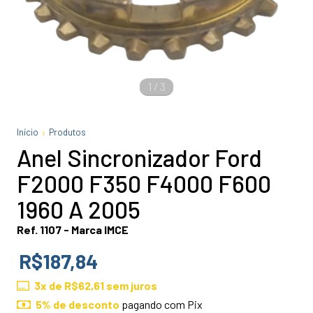
1
/
3
Início
Produtos
Anel Sincronizador Ford
F2000 F350 F4000 F600
1960 A 2005
Ref. 1107 - Marca IMCE
R$187,84
3
x de
R$62,61
sem juros
5% de desconto
pagando com Pix