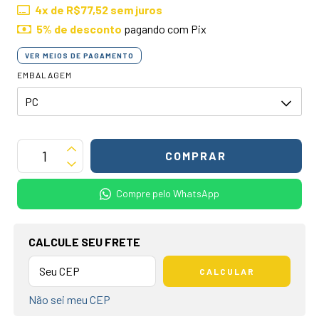
4
x de
R$77,52
sem juros
5% de desconto
pagando com Pix
VER MEIOS DE PAGAMENTO
EMBALAGEM
Compre pelo WhatsApp
OPÇÕES DE FRETE
CALCULE SEU FRETE
CALCULAR
Não sei meu CEP