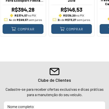
Ford Ecosport Fiesta
2019
Ca
Hatch Sedan Ka Ka+
Freestyle 2010 A 2021 1.0
R$394,28
R$146,53
1.5 1.6 2.0
R$374,57
no PIX
R$139,20
no PIX
4
x de
R$98,57
sem juros
2
x de
R$73,27
sem juros
COMPRAR
COMPRAR
Clube de Clientes
Cadastre-se para receber ofertas exclusivas e dicas práticas
para a manutenção do seu veículo.