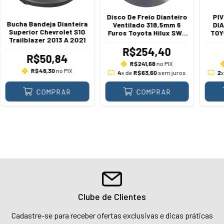
Disco De Freio Dianteiro
PI
Bucha Bandeja Dianteira
Ventilado 318,5mm 6
DIA
Superior Chevrolet S10
Furos Toyota Hilux SW4
TOY
Trailblazer 2013 A 2021
Hilux FJ Cruiser 1998 A
2026 Fremax - BD4113
R$254,40
R$50,84
R$241,68
no PIX
R$48,30
no PIX
4
x de
R$63,60
sem juros
2
COMPRAR
COMPRAR
Clube de Clientes
Cadastre-se para receber ofertas exclusivas e dicas práticas