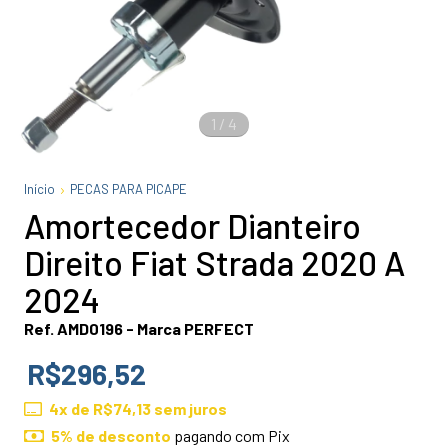
1
/
4
Início
PECAS PARA PICAPE
Amortecedor Dianteiro
Direito Fiat Strada 2020 A
2024
Ref. AMD0196 - Marca PERFECT
R$296,52
4
x de
R$74,13
sem juros
5% de desconto
pagando com Pix