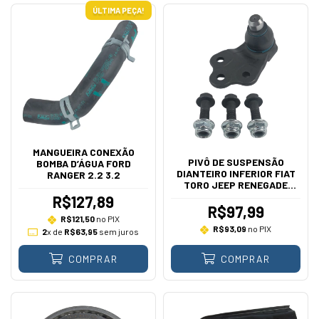
ÚLTIMA PEÇA!
MANGUEIRA CONEXÃO
PIVÔ DE SUSPENSÃO
BOMBA D’ÁGUA FORD
DIANTEIRO INFERIOR FIAT
RANGER 2.2 3.2
TORO JEEP RENEGADE
COMPASS 2015 A 2020
R$127,89
R$97,99
R$121,50
no PIX
R$93,09
no PIX
2
x de
R$63,95
sem juros
COMPRAR
COMPRAR