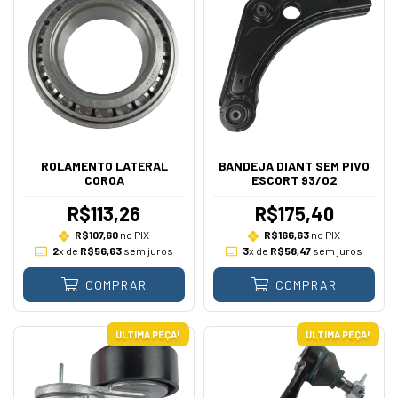
ROLAMENTO LATERAL
BANDEJA DIANT SEM PIVO
COROA
ESCORT 93/02
R$113,26
R$175,40
R$107,60
no PIX
R$166,63
no PIX
2
x de
R$56,63
sem juros
3
x de
R$58,47
sem juros
COMPRAR
COMPRAR
ÚLTIMA PEÇA!
ÚLTIMA PEÇA!