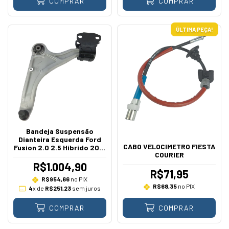
COMPRAR
COMPRAR
ÚLTIMA PEÇA!
Bandeja Suspensão
Dianteira Esquerda Ford
CABO VELOCIMETRO FIESTA
Fusion 2.0 2.5 Híbrido 2012
COURIER
A 2018
R$1.004,90
R$71,95
R$954,66
no PIX
R$68,35
no PIX
4
x de
R$251,23
sem juros
COMPRAR
COMPRAR