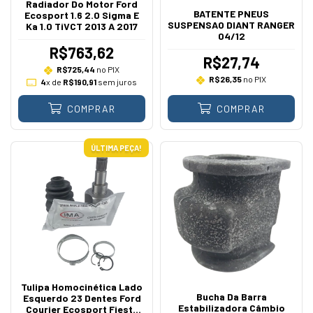
Radiador Do Motor Ford
BATENTE PNEUS
Ecosport 1.6 2.0 Sigma E
SUSPENSAO DIANT RANGER
Ka 1.0 TiVCT 2013 A 2017
04/12
R$763,62
R$27,74
R$725,44
no PIX
R$26,35
no PIX
4
x de
R$190,91
sem juros
COMPRAR
COMPRAR
ÚLTIMA PEÇA!
Tulipa Homocinética Lado
Bucha Da Barra
Esquerdo 23 Dentes Ford
Estabilizadora Câmbio
Courier Ecosport Fiesta