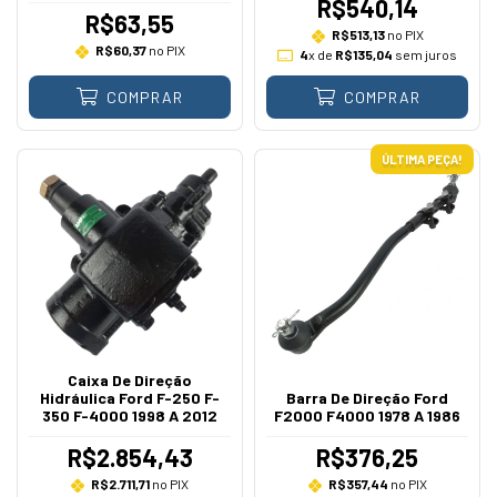
2021
R$540,14
R$63,55
R$513,13
no PIX
R$60,37
no PIX
4
x de
R$135,04
sem juros
COMPRAR
COMPRAR
ÚLTIMA PEÇA!
Caixa De Direção
Hidráulica Ford F-250 F-
Barra De Direção Ford
350 F-4000 1998 A 2012
F2000 F4000 1978 A 1986
R$2.854,43
R$376,25
R$2.711,71
no PIX
R$357,44
no PIX