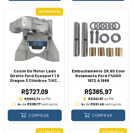
ÚLTIMA PEÇA!
Coxim Do Motor Lado
Embuchamento 26,90 Com
Direito Ford Ecosport 1.5
Rolamento Ford F4000
Dragon 3 Cilindros TiVCT
1972 A 1996
2014 A 2021
R$727,09
R$365,97
R$690,74
no PIX
R$347,67
no PIX
4
x de
R$181,77
sem juros
4
x de
R$91,49
sem juros
COMPRAR
COMPRAR
ÚLTIMA PEÇA!
ÚLTIMA PEÇA!