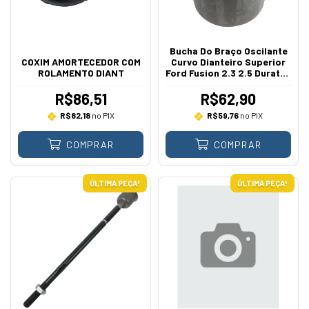
Bucha Do Braço Oscilante
COXIM AMORTECEDOR COM
Curvo Dianteiro Superior
ROLAMENTO DIANT
Ford Fusion 2.3 2.5 Duratec
2006 A 2012
R$86,51
R$62,90
R$82,18
no PIX
R$59,76
no PIX
COMPRAR
COMPRAR
ÚLTIMA PEÇA!
ÚLTIMA PEÇA!