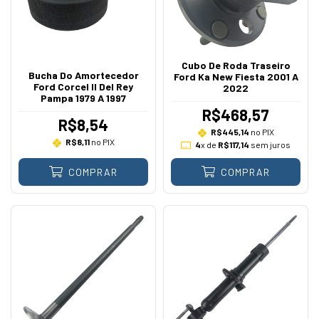
Cubo De Roda Traseiro
Bucha Do Amortecedor
Ford Ka New Fiesta 2001 A
Ford Corcel II Del Rey
2022
Pampa 1979 A 1997
R$468,57
R$8,54
R$445,14
no PIX
R$8,11
no PIX
4
x de
R$117,14
sem juros
COMPRAR
COMPRAR