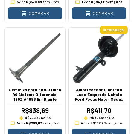
5
x de
R$570,89
sem juros
4
x de
R$94,06
sem juros
COMPRAR
COMPRAR
ÚLTIMA PEÇA!
Semieixo Ford F1000 Dana
Amortecedor Dianteiro
46 Sistema Diferencial
Lado Esquerdo Nakata
1992 A 1996 Em Diante
Ford Focus Hatch Sedan
2000 A 2008
R$838,69
R$411,70
R$796,76
no PIX
R$391,12
no PIX
4
x de
R$209,67
sem juros
4
x de
R$102,93
sem juros