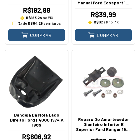
Manual Ford Ecosport 1.6
Focus Ka Zetec Rocam 1.0
Sigma 2012 A 2017
1.6 2000 Em Diante
R$192,88
R$39,99
R$183,24
no PIX
R$37,99
no PIX
3
x de
R$64,29
sem juros
COMPRAR
COMPRAR
Bandeja Da Mola Lado
Reparo Do Amortecedor
Direito Ford F4000 1974 A
Dianteiro Inferior E
1989
Superior Ford Ranger 1998
A 2012
R$606,92