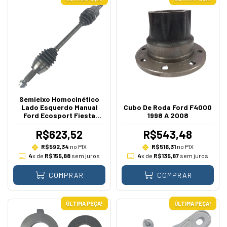
Semieixo Homocinético
Lado Esquerdo Manual
Cubo De Roda Ford F4000
Ford Ecosport Fiesta
1998 A 2008
Zetec Rocam 1.0 1.6 2004 A
2014
R$623,52
R$543,48
R$592,34
no PIX
R$516,31
no PIX
4
x de
R$155,88
sem juros
4
x de
R$135,87
sem juros
COMPRAR
COMPRAR
ÚLTIMA PEÇA!
ÚLTIMA PEÇA!