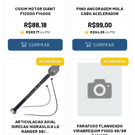
COXIM MOTOR DIANT
PINO ANCORAGEM MOLA
F12000 F14000
CABO ACELERADOR
R$88,18
R$99,00
R$83,77
no PIX
R$94,05
no PIX
COMPRAR
COMPRAR
ÚLTIMA PEÇA!
ÚLTIMA PEÇA!
ARTICULACAO AXIAL
PARAFUSO FLANGEADO
DIRECAO HIDRAULICA LD
VIRABREQUIM F1000 96/98
RANGER 98/...