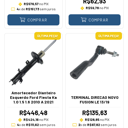
R$62,93
R$576,57
no PIX
R$59,78
no PIX
4
x de
R$151,73
sem juros
COMPRAR
COMPRAR
ÚLTIMA PEÇA!
ÚLTIMA PEÇA!
Amortecedor Dianteiro
Esquerdo Ford Fiesta Ka
TERMINAL DIRECAO NOVO
1.0 1.5 1.6 2010 A 2021
FUSION LE 13/19
R$446,48
R$135,63
R$424,16
no PIX
R$128,85
no PIX
4
x de
R$111,62
sem juros
2
x de
R$67,82
sem juros