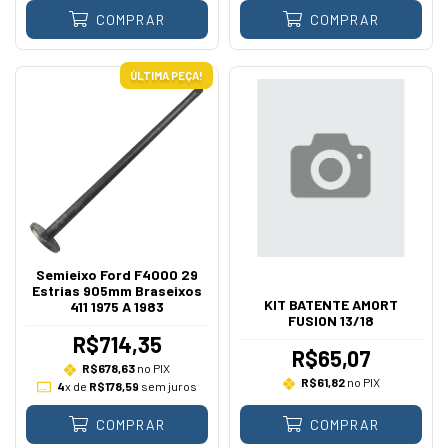
COMPRAR
COMPRAR
ÚLTIMA PEÇA!
Semieixo Ford F4000 29
Estrias 905mm Braseixos
KIT BATENTE AMORT
411 1975 A 1983
FUSION 13/18
R$714,35
R$65,07
R$678,63
no PIX
R$61,82
no PIX
4
x de
R$178,59
sem juros
COMPRAR
COMPRAR