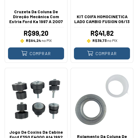
Cruzeta Da Coluna De
Direção Mecânica Com
KIT COIFA HOMOCINETICA
Estria Ford Ka 1997 A 2007
LADO CAMBIO FUSION 06/13
R$99,20
R$41,82
R$94,24
no PIX
R$39,73
no PIX
COMPRAR
COMPRAR
Jogo De Coxins Da Cabine
Rolamento Da Coluna De
Ford F350 F4000 Até 1992