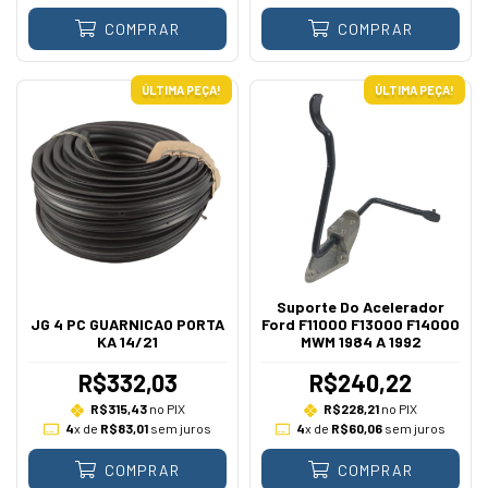
COMPRAR
COMPRAR
ÚLTIMA PEÇA!
ÚLTIMA PEÇA!
Suporte Do Acelerador
JG 4 PC GUARNICAO PORTA
Ford F11000 F13000 F14000
KA 14/21
MWM 1984 A 1992
R$332,03
R$240,22
R$315,43
no PIX
R$228,21
no PIX
4
x de
R$83,01
sem juros
4
x de
R$60,06
sem juros
COMPRAR
COMPRAR