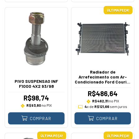
ÚLTIMA PEÇA!
Radiador de
Arrefecimento com Ar-
PIVO SUSPENSAO INF
Condicionado Ford Courier
F1000 4X2 93/98
Fiesta Ka Zetec Rocam
2000 a 2010
R$486,64
R$98,74
R$462,31
no PIX
R$93,80
no PIX
4
x de
R$121,66
sem juros
COMPRAR
COMPRAR
ÚLTIMA PEÇA!
ÚLTIMA PEÇA!