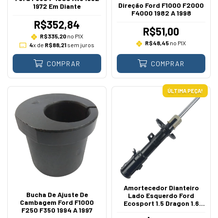
Direção Ford F1000 F2000
1972 Em Diante
F4000 1982 A 1998
R$352,84
R$51,00
R$335,20
no PIX
R$48,45
no PIX
4
x de
R$88,21
sem juros
COMPRAR
COMPRAR
ÚLTIMA PEÇA!
Amortecedor Dianteiro
Bucha De Ajuste De
Lado Esquerdo Ford
Cambagem Ford F1000
Ecosport 1.5 Dragon 1.6
F250 F350 1994 A 1997
Sigma 2.0 Duratec 2012 A