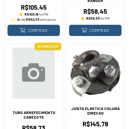
RANGER
R$105,45
R$58,45
R$100,18
no PIX
R$55,53
no PIX
2
x de
R$52,73
sem juros
COMPRAR
COMPRAR
ÚLTIMA PEÇA!
JUNTA ELASTICA COLUNA
TUBO ARREFECIMENTO
DIRECAO
CABEÇOTE
R$145,78
R$58,73