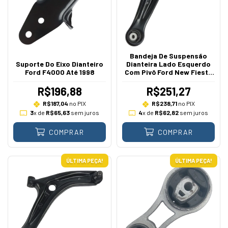
Bandeja De Suspensão
Suporte Do Eixo Dianteiro
Dianteira Lado Esquerdo
Ford F4000 Até 1998
Com Pivô Ford New Fiesta
Ka 1.0 1.5 1.6 Sigma TiVCT
2011 A 2019
R$196,88
R$251,27
R$187,04
no PIX
R$238,71
no PIX
3
x de
R$65,63
sem juros
4
x de
R$62,82
sem juros
COMPRAR
COMPRAR
ÚLTIMA PEÇA!
ÚLTIMA PEÇA!