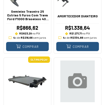
Semieixo Traseiro 25
Estrias 5 Furos Com Trava
AMORTECEDOR DIANTEIRO
Ford F1000 Braseixos 405
1992 A 1996
R$866,62
R$1.338,64
R$823,29
no PIX
R$1.271,71
no PIX
4
x de
R$216,66
sem juros
4
x de
R$334,66
sem juros
COMPRAR
COMPRAR
ÚLTIMA PEÇA!