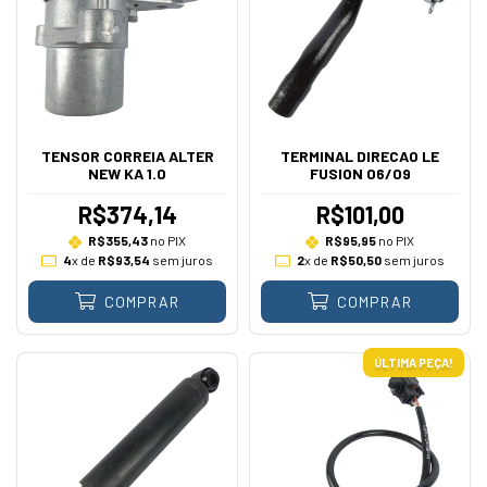
TENSOR CORREIA ALTER
TERMINAL DIRECAO LE
NEW KA 1.0
FUSION 06/09
R$374,14
R$101,00
R$355,43
no PIX
R$95,95
no PIX
4
x de
R$93,54
sem juros
2
x de
R$50,50
sem juros
COMPRAR
COMPRAR
ÚLTIMA PEÇA!