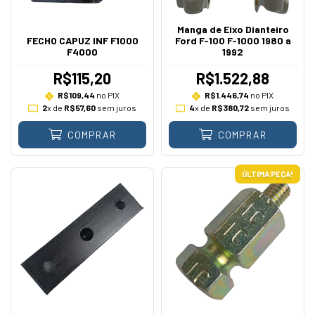
Manga de Eixo Dianteiro
FECHO CAPUZ INF F1000
Ford F-100 F-1000 1980 a
F4000
1992
R$115,20
R$1.522,88
R$109,44
no PIX
R$1.446,74
no PIX
2
x de
R$57,60
sem juros
4
x de
R$380,72
sem juros
COMPRAR
COMPRAR
ÚLTIMA PEÇA!