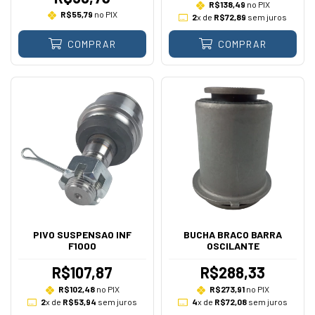
R$138,49
no PIX
R$55,79
no PIX
2
x de
R$72,89
sem juros
COMPRAR
COMPRAR
PIVO SUSPENSAO INF
BUCHA BRACO BARRA
F1000
OSCILANTE
R$107,87
R$288,33
R$102,48
no PIX
R$273,91
no PIX
2
x de
R$53,94
sem juros
4
x de
R$72,08
sem juros