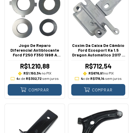
Jogo De Reparo
Coxim Da Caixa De Câmbio
Diferencial Antiblocante
Ford Ecosport Ka 1.5
Ford F250 F350 1998 A
Dragon Automático 2017 A
2012 Disco De Fricção
2021
R$1.210,88
R$712,54
R$1.150,34
no PIX
R$676,91
no PIX
4
x de
R$302,72
sem juros
4
x de
R$178,14
sem juros
COMPRAR
COMPRAR