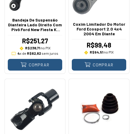
Bandeja De Suspensão
Coxim Limitador Do Motor
Dianteira Lado Direito Com
Ford Ecosport 2.0 4x4
Pivô Ford New Fiesta Ka
2004 Em Diante
Ka+ 1.0 1.5 1.6 Sigma TiVCT
Dragon 2010 A 2021 Flex
R$251,27
R$99,48
R$238,71
no PIX
R$94,51
no PIX
4
x de
R$62,82
sem juros
COMPRAR
COMPRAR