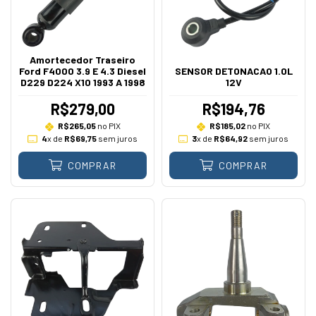
Amortecedor Traseiro
Ford F4000 3.9 E 4.3 Diesel
SENSOR DETONACAO 1.0L
D229 D224 X10 1993 A 1998
12V
R$279,00
R$194,76
R$265,05
no PIX
R$185,02
no PIX
4
x de
R$69,75
sem juros
3
x de
R$64,92
sem juros
COMPRAR
COMPRAR