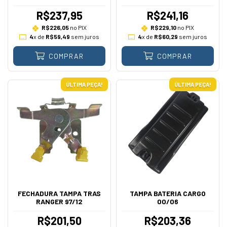
R$237,95
R$241,16
R$226,05
no PIX
R$229,10
no PIX
4
x de
R$59,49
sem juros
4
x de
R$60,29
sem juros
COMPRAR
COMPRAR
ÚLTIMA PEÇA!
ÚLTIMA PEÇA!
FECHADURA TAMPA TRAS
TAMPA BATERIA CARGO
RANGER 97/12
00/06
R$201,50
R$203,36