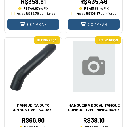
R$358,81
R$435,46
R$340,87
no PIX
R$413,69
no PIX
4
x de
R$89,70
sem juros
4
x de
R$108,87
sem juros
COMPRAR
COMPRAR
ÚLTIMA PEÇA!
ÚLTIMA PEÇA!
MANGUEIRA DUTO
MANGUEIRA BOCAL TANQUE
COMBUSTIVEL KA 08/...
COMBUSTIVEL PAMPA 93/95
R$66,80
R$38,10