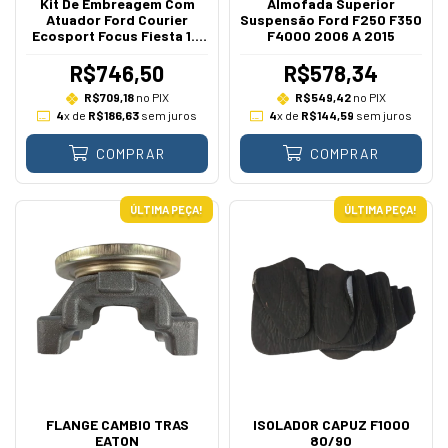
Kit De Embreagem Com
Almofada Superior
Atuador Ford Courier
Suspensão Ford F250 F350
Ecosport Focus Fiesta 1.6
F4000 2006 A 2015
Zetec Rocam 2000 A 2012
R$746,50
R$578,34
R$709,18
no PIX
R$549,42
no PIX
4
x de
R$186,63
sem juros
4
x de
R$144,59
sem juros
COMPRAR
COMPRAR
ÚLTIMA PEÇA!
ÚLTIMA PEÇA!
FLANGE CAMBIO TRAS
ISOLADOR CAPUZ F1000
EATON
80/90