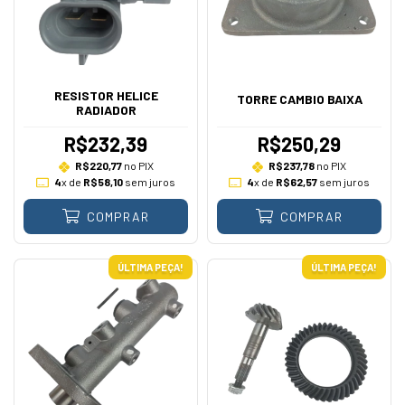
RESISTOR HELICE
TORRE CAMBIO BAIXA
RADIADOR
R$232,39
R$250,29
R$220,77
no PIX
R$237,78
no PIX
4
x de
R$58,10
sem juros
4
x de
R$62,57
sem juros
COMPRAR
COMPRAR
ÚLTIMA PEÇA!
ÚLTIMA PEÇA!