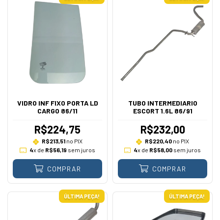
VIDRO INF FIXO PORTA LD
TUBO INTERMEDIARIO
CARGO 86/11
ESCORT 1.6L 86/91
R$224,75
R$232,00
R$213,51
no PIX
R$220,40
no PIX
4
x de
R$56,19
sem juros
4
x de
R$58,00
sem juros
COMPRAR
COMPRAR
ÚLTIMA PEÇA!
ÚLTIMA PEÇA!