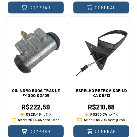
COMPRAR
COMPRAR
CILINDRO RODA TRAS LE
ESPELHO RETROVISOR LD
F4000 02/05
KA 08/13
R$222,59
R$210,88
R$211,46
no PIX
R$200,34
no PIX
4
x de
R$55,65
sem juros
4
x de
R$52,72
sem juros
COMPRAR
COMPRAR