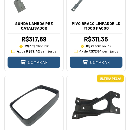
SONDA LAMBDA PRE
PIVO BRACO LIMPADOR LD
CATALISADOR
F1000 F4000
R$317,69
R$311,35
R$301,81
no PIX
R$295,78
no PIX
4
x de
R$79,42
sem juros
4
x de
R$77,84
sem juros
COMPRAR
COMPRAR
ÚLTIMA PEÇA!