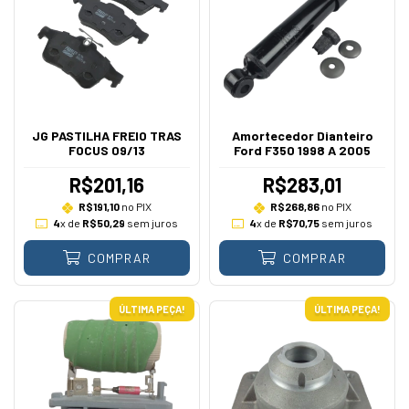
JG PASTILHA FREIO TRAS
Amortecedor Dianteiro
FOCUS 09/13
Ford F350 1998 A 2005
R$201,16
R$283,01
R$191,10
no PIX
R$268,86
no PIX
4
x de
R$50,29
sem juros
4
x de
R$70,75
sem juros
COMPRAR
COMPRAR
ÚLTIMA PEÇA!
ÚLTIMA PEÇA!