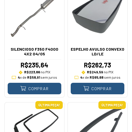
SILENCIOSO F350 F4000
ESPELHO AVULSO CONVEXO
4X2 04/05
LD/LE
R$235,64
R$262,73
R$223,86
no PIX
R$249,59
no PIX
4
x de
R$58,91
sem juros
4
x de
R$65,68
sem juros
COMPRAR
COMPRAR
ÚLTIMA PEÇA!
ÚLTIMA PEÇA!