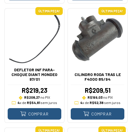
ÚLTIMA PEÇA!
ÚLTIMA PEÇA!
DEFLETOR INF PARA-
CHOQUE DIANT MONDEO
CILINDRO RODA TRAS LE
97/01
F4000 85/94
R$219,23
R$209,51
R$208,27
no PIX
R$199,03
no PIX
4
x de
R$54,81
sem juros
4
x de
R$52,38
sem juros
COMPRAR
COMPRAR
ÚLTIMA PEÇA!
ÚLTIMA PEÇA!