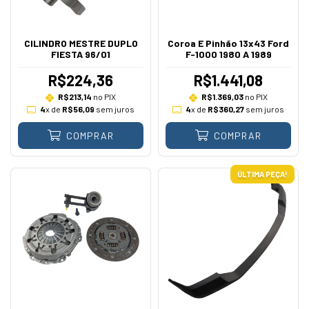
CILINDRO MESTRE DUPLO
Coroa E Pinhão 13x43 Ford
FIESTA 96/01
F-1000 1980 A 1989
R$224,36
R$1.441,08
R$213,14
no PIX
R$1.369,03
no PIX
4
x de
R$56,09
sem juros
4
x de
R$360,27
sem juros
COMPRAR
COMPRAR
ÚLTIMA PEÇA!