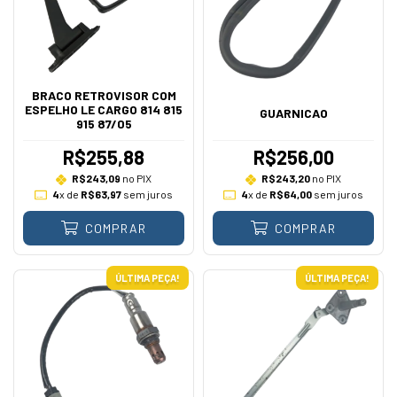
BRACO RETROVISOR COM
ESPELHO LE CARGO 814 815
GUARNICAO
915 87/05
R$255,88
R$256,00
R$243,09
no PIX
R$243,20
no PIX
4
x de
R$63,97
sem juros
4
x de
R$64,00
sem juros
COMPRAR
COMPRAR
ÚLTIMA PEÇA!
ÚLTIMA PEÇA!