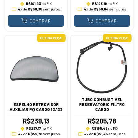
R$191,43
no PIX
R$193,19
no PIX
4
x de
R$50,38
sem juros
4
x de
R$50,84
sem juros
COMPRAR
COMPRAR
ÚLTIMA PEÇA!
ÚLTIMA PEÇA!
TUBO COMBUSTIVEL
ESPELHO RETROVISOR
RESERVATORIO FILTRO
AUXILIAR PQ CARGO 12/23
CARGO
R$239,13
R$205,78
R$227,17
no PIX
R$195,49
no PIX
4
x de
R$59,78
sem juros
4
x de
R$51,45
sem juros