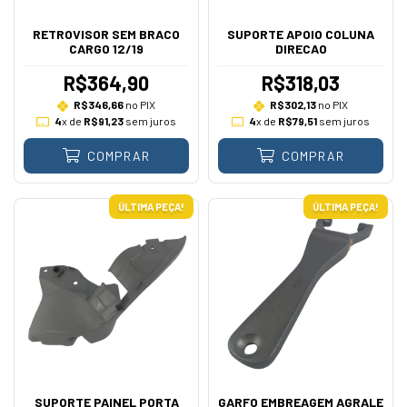
RETROVISOR SEM BRACO
SUPORTE APOIO COLUNA
CARGO 12/19
DIRECAO
R$364,90
R$318,03
R$346,66
no PIX
R$302,13
no PIX
4
x de
R$91,23
sem juros
4
x de
R$79,51
sem juros
COMPRAR
COMPRAR
ÚLTIMA PEÇA!
ÚLTIMA PEÇA!
SUPORTE PAINEL PORTA
GARFO EMBREAGEM AGRALE