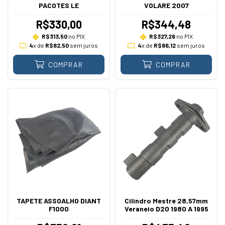
PACOTES LE
VOLARE 2007
R$330,00
R$344,48
R$313,50
no PIX
R$327,26
no PIX
4
x de
R$82,50
sem juros
4
x de
R$86,12
sem juros
COMPRAR
COMPRAR
TAPETE ASSOALHO DIANT
Cilindro Mestre 28,57mm
F1000
Veraneio D20 1980 A 1995