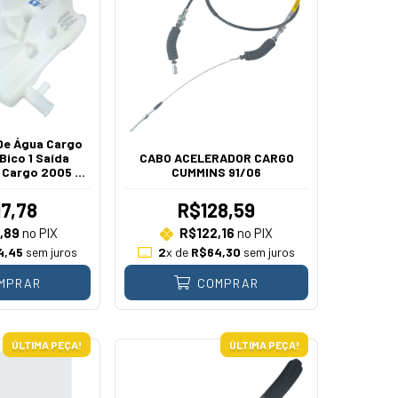
De Água Cargo
 Bico 1 Saída
CABO ACELERADOR CARGO
 Cargo 2005 A
CUMMINS 91/06
11
7,78
R$128,59
,89
no PIX
R$122,16
no PIX
4,45
sem juros
2
x de
R$64,30
sem juros
MPRAR
COMPRAR
ÚLTIMA PEÇA!
ÚLTIMA PEÇA!