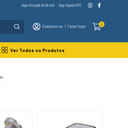
App Google Android
App Apple IOS
0
Cadastre-se
|
Fazer login
Ver Todos os Produtos
do.