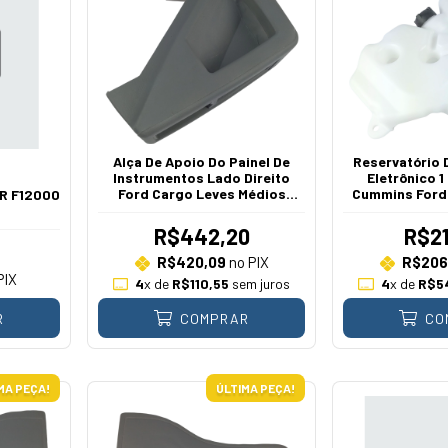
Alça De Apoio Do Painel De
Reservatório 
Instrumentos Lado Direito
Eletrônico 1
Ford Cargo Leves Médios
Cummins Ford
R F12000
Pesados 1991 A 2005
20
.
R$442,20
R$21
R$420,09
no PIX
R$206
PIX
4
x de
R$110,55
sem juros
4
x de
R$5
R
COMPRAR
CO
MA PEÇA!
ÚLTIMA PEÇA!