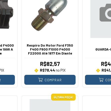
rd F4000
Respiro Do Motor Ford F350
e 1996 A
F400 F600 F1000 F4000
GUARDA-
e
F22000 Até 1977 Em Diante
R$82,57
R$4
PIX
R$78,44
no PIX
R$41,
R
COMPRAR
CO
ÚLTIMA PEÇA!