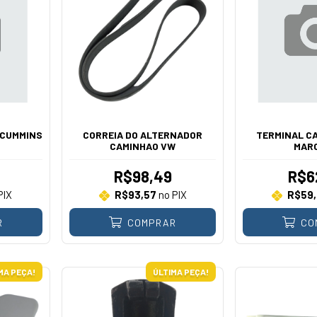
 CUMMINS
CORREIA DO ALTERNADOR
TERMINAL C
CAMINHAO VW
MAR
R$98,49
R$6
PIX
R$93,57
no PIX
R$59
R
COMPRAR
CO
MA PEÇA!
ÚLTIMA PEÇA!