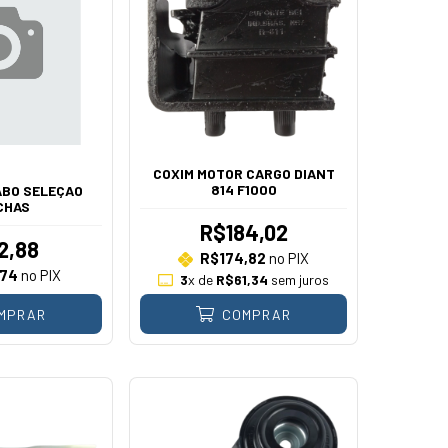
COXIM MOTOR CARGO DIANT
814 F1000
ABO SELEÇAO
CHAS
R$184,02
2,88
R$174,82
no PIX
,74
no PIX
3
x de
R$61,34
sem juros
MPRAR
COMPRAR