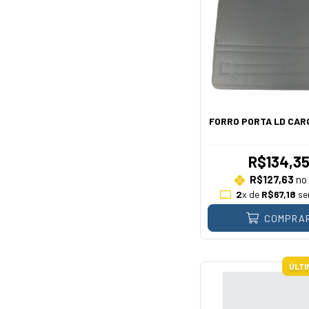
FORRO PORTA LD CAR
R$134,3
R$127,63
no 
2
x de
R$67,18
se
COMPRA
ÚLTI