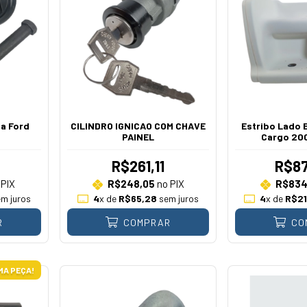
ha Ford
CILINDRO IGNICAO COM CHAVE
Estribo Lado 
PAINEL
Cargo 20
R$261,11
R$87
PIX
R$248,05
no PIX
R$834
m juros
4
x de
R$65,28
sem juros
4
x de
R$21
R
COMPRAR
CO
MA PEÇA!