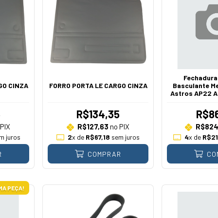
Fechadura
GO CINZA
FORRO PORTA LE CARGO CINZA
Basculante M
Astros AP22 A 
5
R$134,35
R$86
PIX
R$127,63
no PIX
R$824
m juros
2
x de
R$67,18
sem juros
4
x de
R$21
R
COMPRAR
CO
MA PEÇA!