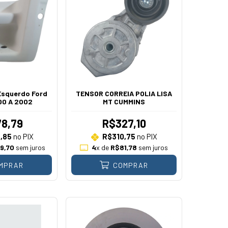
Esquerdo Ford
TENSOR CORREIA POLIA LISA
00 A 2002
MT CUMMINS
8,79
R$327,10
,85
no PIX
R$310,75
no PIX
9,70
sem juros
4
x de
R$81,78
sem juros
MPRAR
COMPRAR