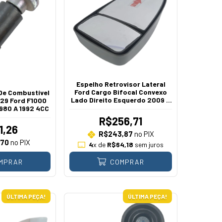
Espelho Retrovisor Lateral
Ford Cargo Bifocal Convexo
De Combustível
Lado Direito Esquerdo 2009 A
29 Ford F1000
2016
980 A 1992 4CC
R$256,71
1,26
R$243,87
no PIX
,70
no PIX
4
x de
R$64,18
sem juros
MPRAR
COMPRAR
ÚLTIMA PEÇA!
ÚLTIMA PEÇA!