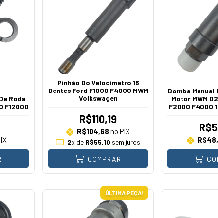
Pinhão Do Velocímetro 16
Dentes Ford F1000 F4000 MWM
Bomba Manual 
Volkswagen
 De Roda
Motor MWM D2
0 F12000
F2000 F4000 1
R$110,19
R$5
R$104,68
no PIX
IX
R$48
2
x de
R$55,10
sem juros
R
COMPRAR
CO
ÚLTIMA PEÇA!