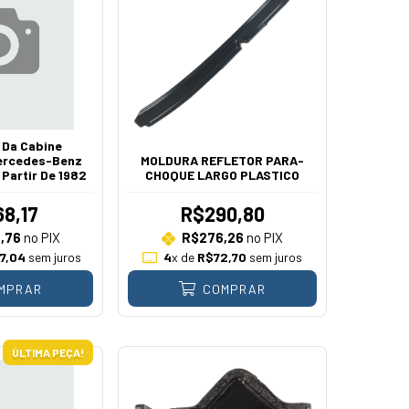
 Da Cabine
ercedes-Benz
MOLDURA REFLETOR PARA-
Partir De 1982
CHOQUE LARGO PLASTICO
8,17
R$290,80
,76
no PIX
R$276,26
no PIX
7,04
sem juros
4
x de
R$72,70
sem juros
MPRAR
COMPRAR
ÚLTIMA PEÇA!