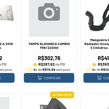
Mangueira 
2 A 2019
TAMPA ALAVANCA CAMBIO
Radiador Ecosp
a
F66/22000
3 Cilindros
2
R$302,76
R$41
 PIX
R$287,62
no PIX
R$393
em juros
4
x de
R$75,69
sem juros
4
x de
R$10
R
COMPRAR
CO
ÚLTIMA PEÇA!