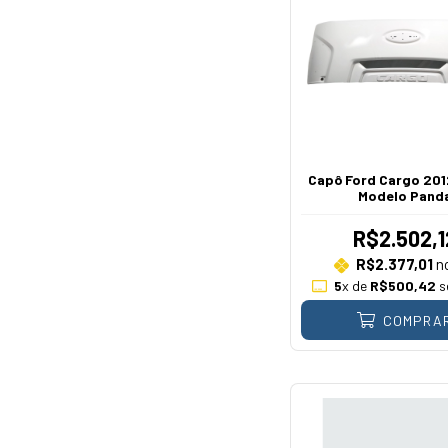
Capô Ford Cargo 201
Modelo Pand
R$2.502,1
R$2.377,01
no
5
x de
R$500,42
s
COMPRA