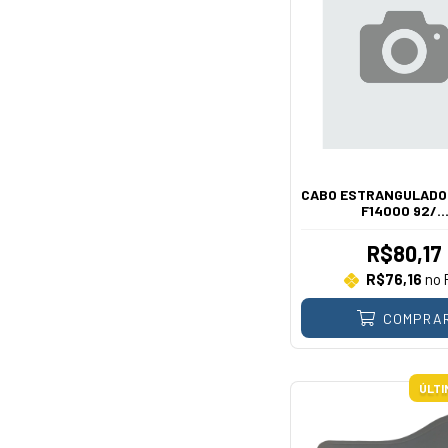
CABO ESTRANGULADO
F14000 92/..
R$80,17
R$76,16
no 
COMPRA
ÚLTI