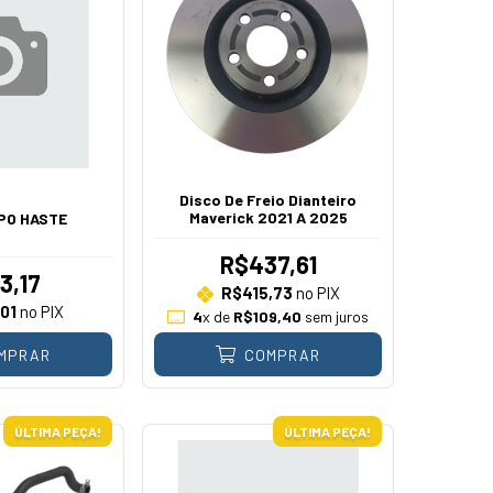
Disco De Freio Dianteiro
Maverick 2021 A 2025
PO HASTE
R$437,61
3,17
R$415,73
no PIX
01
no PIX
4
x de
R$109,40
sem juros
MPRAR
COMPRAR
ÚLTIMA PEÇA!
ÚLTIMA PEÇA!