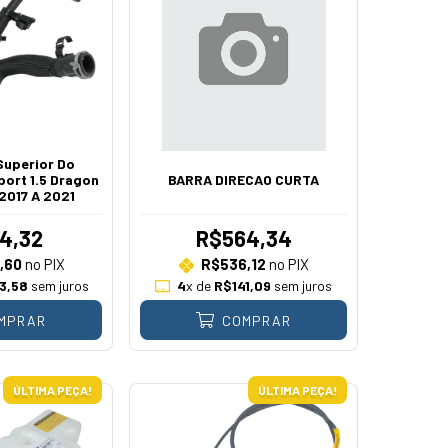
Superior Do
ort 1.5 Dragon
BARRA DIRECAO CURTA
 2017 A 2021
4,32
R$564,34
,60
no PIX
R$536,12
no PIX
3,58
sem juros
4
x de
R$141,09
sem juros
MPRAR
COMPRAR
ÚLTIMA PEÇA!
ÚLTIMA PEÇA!