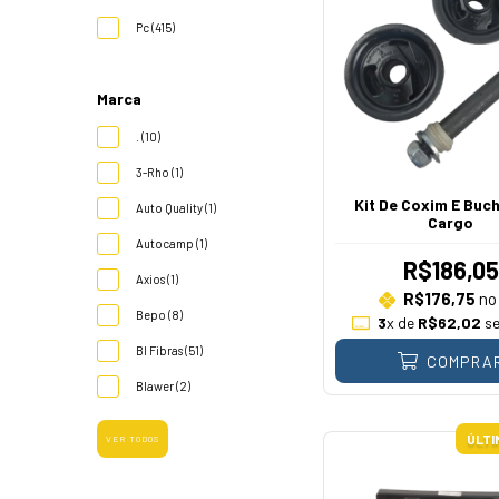
Pc (415)
Marca
. (10)
3-Rho (1)
Kit De Coxim E Buc
Auto Quality (1)
Cargo
Autocamp (1)
R$186,05
Axios (1)
R$176,75
no 
Bepo (8)
3
x de
R$62,02
se
Bl Fibras (51)
COMPRA
Blawer (2)
ÚLTI
VER TODOS