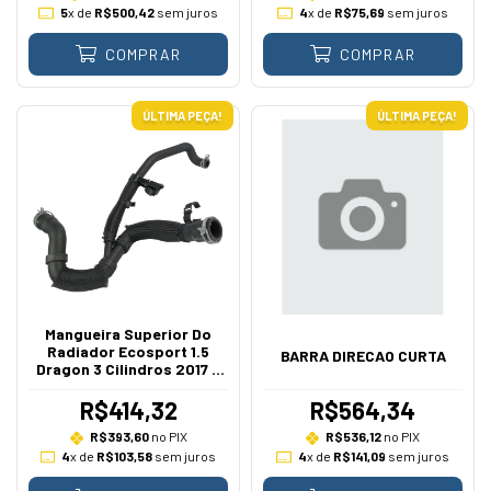
5
x de
R$500,42
sem juros
4
x de
R$75,69
sem juros
COMPRAR
COMPRAR
ÚLTIMA PEÇA!
ÚLTIMA PEÇA!
Mangueira Superior Do
Radiador Ecosport 1.5
BARRA DIRECAO CURTA
Dragon 3 Cilindros 2017 A
2021
R$414,32
R$564,34
R$393,60
no PIX
R$536,12
no PIX
4
x de
R$103,58
sem juros
4
x de
R$141,09
sem juros