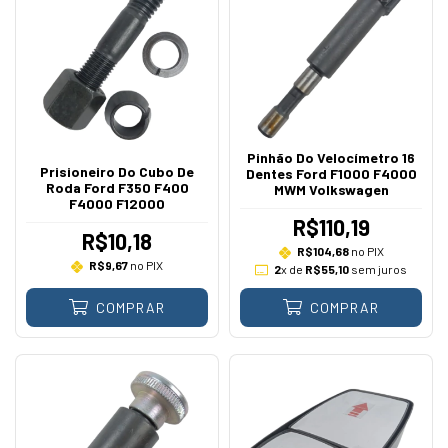
Pinhão Do Velocímetro 16
Prisioneiro Do Cubo De
Dentes Ford F1000 F4000
Roda Ford F350 F400
MWM Volkswagen
F4000 F12000
R$110,19
R$10,18
R$104,68
no PIX
R$9,67
no PIX
2
x de
R$55,10
sem juros
COMPRAR
COMPRAR