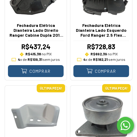
Fechadura Elétrica
Fechadura Elétrica
Dianteira Lado Direito
Dianteira Lado Esquerdo
Ranger Cabine Dupla 2013
Ford Ranger 2.5 Flex
A 2016
Duratec 2013 A 2019
R$437,24
R$728,83
R$415,38
no PIX
R$692,39
no PIX
4
x de
R$109,31
sem juros
4
x de
R$182,21
sem juros
COMPRAR
COMPRAR
ÚLTIMA PEÇA!
ÚLTIMA PEÇA!