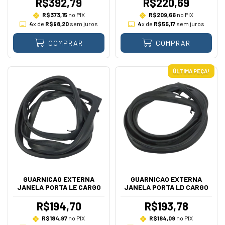
R$392,79
R$220,69
R$373,15
no PIX
R$209,66
no PIX
4
x de
R$98,20
sem juros
4
x de
R$55,17
sem juros
COMPRAR
COMPRAR
ÚLTIMA PEÇA!
GUARNICAO EXTERNA
GUARNICAO EXTERNA
JANELA PORTA LE CARGO
JANELA PORTA LD CARGO
R$194,70
R$193,78
R$184,97
no PIX
R$184,09
no PIX