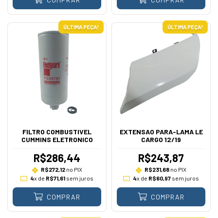
ÚLTIMA PEÇA!
ÚLTIMA PEÇA!
FILTRO COMBUSTIVEL
EXTENSAO PARA-LAMA LE
CUMMINS ELETRONICO
CARGO 12/19
R$286,44
R$243,87
R$272,12
no PIX
R$231,68
no PIX
4
x de
R$71,61
sem juros
4
x de
R$60,97
sem juros
COMPRAR
COMPRAR