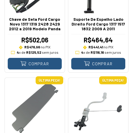
Chave de Seta Ford Cargo
Suporte De Espelho Lado
Novo 1317 1319 2428 2429
Direito Ford Cargo 1317 1517
2012 a 2019 Modelo Panda
1832 2009 A 2011
R$502,06
R$464,64
R$476,96
no PIX
R$441,41
no PIX
4
x de
R$125,52
sem juros
4
x de
R$116,16
sem juros
COMPRAR
COMPRAR
ÚLTIMA PEÇA!
ÚLTIMA PEÇA!