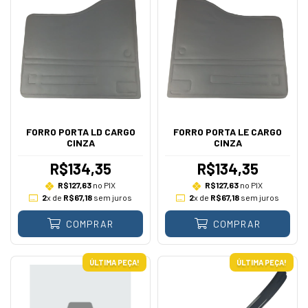
FORRO PORTA LD CARGO
FORRO PORTA LE CARGO
CINZA
CINZA
R$134,35
R$134,35
R$127,63
no PIX
R$127,63
no PIX
2
x de
R$67,18
sem juros
2
x de
R$67,18
sem juros
COMPRAR
COMPRAR
ÚLTIMA PEÇA!
ÚLTIMA PEÇA!