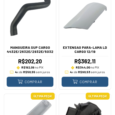
MANGUEIRA SUP CARGO
EXTENSAO PARA-LAMA LD
4432E/2632E/2932E/5032E/
CARGO 12/19
R$202,20
R$362,11
R$192,09
no PIX
R$344,00
no PIX
4
x de
R$50,55
sem juros
4
x de
R$90,53
sem juros
COMPRAR
COMPRAR
ÚLTIMA PEÇA!
ÚLTIMA PEÇA!