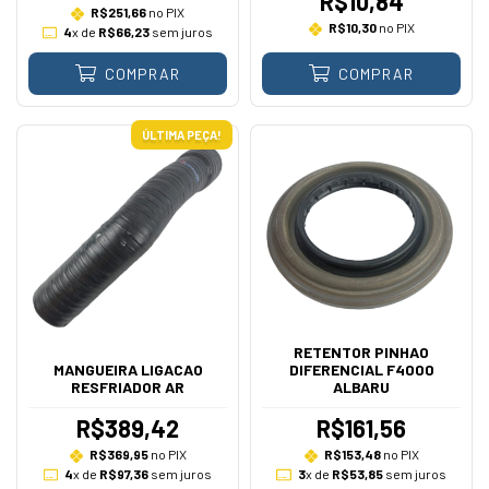
R$10,84
R$251,66
no PIX
R$10,30
no PIX
4
x de
R$66,23
sem juros
COMPRAR
COMPRAR
ÚLTIMA PEÇA!
RETENTOR PINHAO
MANGUEIRA LIGACAO
DIFERENCIAL F4000
RESFRIADOR AR
ALBARU
R$389,42
R$161,56
R$369,95
no PIX
R$153,48
no PIX
4
x de
R$97,36
sem juros
3
x de
R$53,85
sem juros