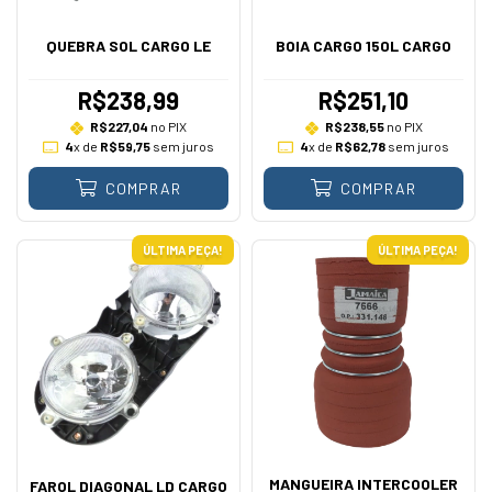
QUEBRA SOL CARGO LE
BOIA CARGO 150L CARGO
R$238,99
R$251,10
R$227,04
no PIX
R$238,55
no PIX
4
x de
R$59,75
sem juros
4
x de
R$62,78
sem juros
COMPRAR
COMPRAR
ÚLTIMA PEÇA!
ÚLTIMA PEÇA!
MANGUEIRA INTERCOOLER
FAROL DIAGONAL LD CARGO