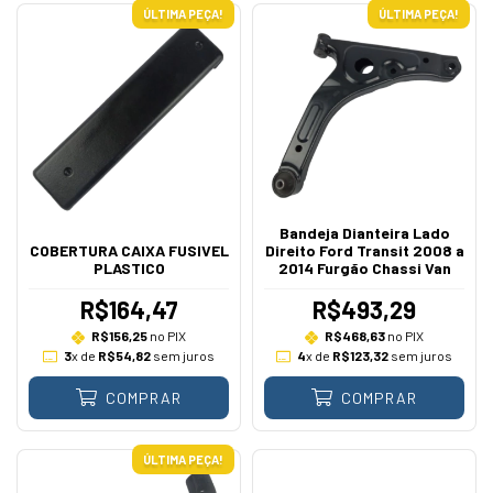
ÚLTIMA PEÇA!
ÚLTIMA PEÇA!
Bandeja Dianteira Lado
COBERTURA CAIXA FUSIVEL
Direito Ford Transit 2008 a
PLASTICO
2014 Furgão Chassi Van
R$164,47
R$493,29
R$156,25
no PIX
R$468,63
no PIX
3
x de
R$54,82
sem juros
4
x de
R$123,32
sem juros
COMPRAR
COMPRAR
ÚLTIMA PEÇA!