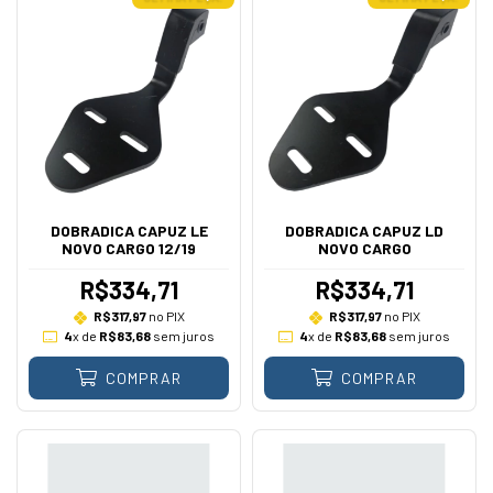
DOBRADICA CAPUZ LE
DOBRADICA CAPUZ LD
NOVO CARGO 12/19
NOVO CARGO
R$334,71
R$334,71
R$317,97
no PIX
R$317,97
no PIX
4
x de
R$83,68
sem juros
4
x de
R$83,68
sem juros
COMPRAR
COMPRAR