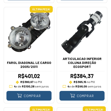
ÚLTIMA PEÇA!
ARTICULACAO INFERIOR
FAROL DIAGONAL LE CARGO
COLUNA DIREÇÃO
2005/2011
ECOSPORT
R$401,02
R$384,37
R$380,97
no PIX
R$365,15
no PIX
4
x de
R$100,26
sem juros
4
x de
R$96,09
sem juros
COMPRAR
COMPRAR
ÚLTIMA PEÇA!
ÚLTIMA PEÇA!