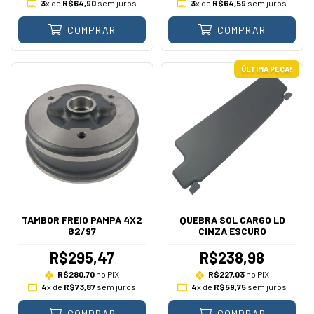
3
x de
R$64,90
sem juros
3
x de
R$64,59
sem juros
COMPRAR
COMPRAR
ÚLTIMA PEÇA!
TAMBOR FREIO PAMPA 4X2
QUEBRA SOL CARGO LD
82/97
CINZA ESCURO
R$295,47
R$238,98
R$280,70
no PIX
R$227,03
no PIX
4
x de
R$73,87
sem juros
4
x de
R$59,75
sem juros
COMPRAR
COMPRAR