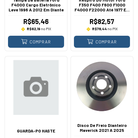
F4000 Cargo Eletrônico
F350 F400 F600 F1000
Leve 1996 A 2012 Em Diante
F4000 F22000 Até 1977 Em
Diante
R$65,46
R$82,57
R$62,19
no PIX
R$78,44
no PIX
COMPRAR
COMPRAR
Disco De Freio Dianteiro
Maverick 2021 A 2025
GUARDA-PO HASTE