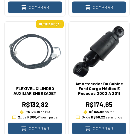
COMPRAR
COMPRAR
ÚLTIMA PEÇA!
Amortecedor Da Cabine
FLEXIVEL CILINDRO
Ford Cargo Médios E
AUXILIAR EMBREAGEM
Pesados 2002 A 2011
R$132,82
R$174,65
R$126,18
no PIX
R$165,92
no PIX
2
x de
R$66,41
sem juros
3
x de
R$58,22
sem juros
COMPRAR
COMPRAR