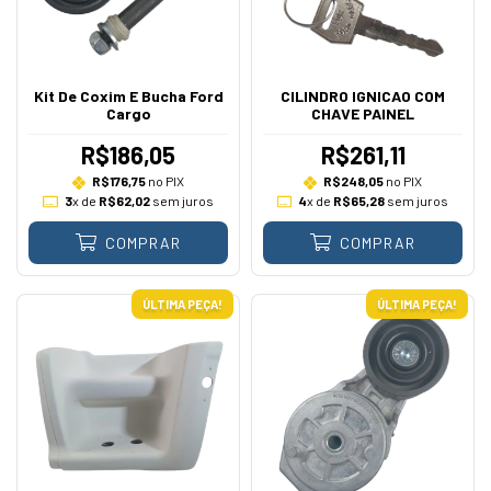
Kit De Coxim E Bucha Ford
CILINDRO IGNICAO COM
Cargo
CHAVE PAINEL
R$186,05
R$261,11
R$176,75
no PIX
R$248,05
no PIX
3
x de
R$62,02
sem juros
4
x de
R$65,28
sem juros
COMPRAR
COMPRAR
ÚLTIMA PEÇA!
ÚLTIMA PEÇA!