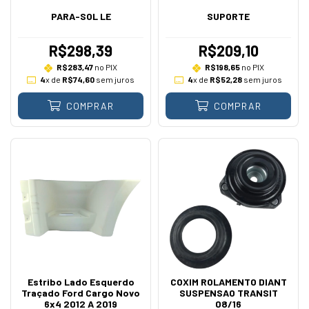
PARA-SOL LE
SUPORTE
R$298,39
R$209,10
R$283,47
no PIX
R$198,65
no PIX
4
x de
R$74,60
sem juros
4
x de
R$52,28
sem juros
COMPRAR
COMPRAR
Estribo Lado Esquerdo
COXIM ROLAMENTO DIANT
Traçado Ford Cargo Novo
SUSPENSAO TRANSIT
6x4 2012 A 2019
08/16