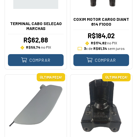
COXIM MOTOR CARGO DIANT
TERMINAL CABO SELEÇAO
814 F1000
MARCHAS
R$184,02
R$62,88
R$174,82
no PIX
R$59,74
no PIX
3
x de
R$61,34
sem juros
COMPRAR
COMPRAR
ÚLTIMA PEÇA!
ÚLTIMA PEÇA!