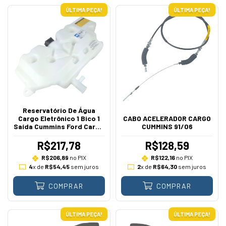
ÚLTIMA PEÇA!
ÚLTIMA PEÇA!
Reservatório De Água
Cargo Eletrônico 1 Bico 1
CABO ACELERADOR CARGO
Saída Cummins Ford Cargo
CUMMINS 91/06
2005 A 2011
R$217,78
R$128,59
R$206,89
no PIX
R$122,16
no PIX
4
x de
R$54,45
sem juros
2
x de
R$64,30
sem juros
COMPRAR
COMPRAR
ÚLTIMA PEÇA!
ÚLTIMA PEÇA!