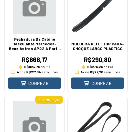
Fechadura Da Cabine
Basculante Mercedes-
MOLDURA REFLETOR PARA-
Benz Astros AP22 A Partir
CHOQUE LARGO PLASTICO
De 1982
R$868,17
R$290,80
R$824,76
no PIX
R$276,26
no PIX
4
x de
R$217,04
sem juros
4
x de
R$72,70
sem juros
COMPRAR
COMPRAR
ÚLTIMA PEÇA!