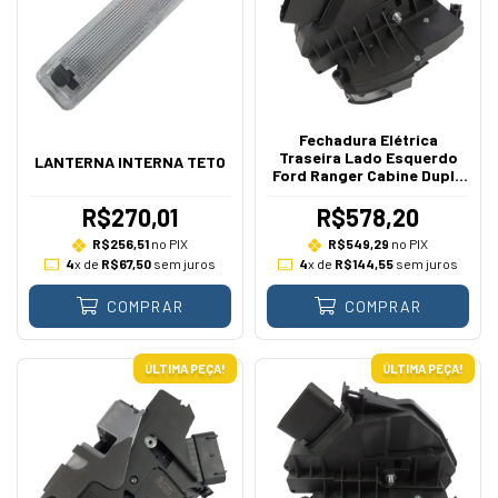
Fechadura Elétrica
Traseira Lado Esquerdo
LANTERNA INTERNA TETO
Ford Ranger Cabine Dupla
2013 A 2016
R$270,01
R$578,20
R$256,51
no PIX
R$549,29
no PIX
4
x de
R$67,50
sem juros
4
x de
R$144,55
sem juros
COMPRAR
COMPRAR
ÚLTIMA PEÇA!
ÚLTIMA PEÇA!