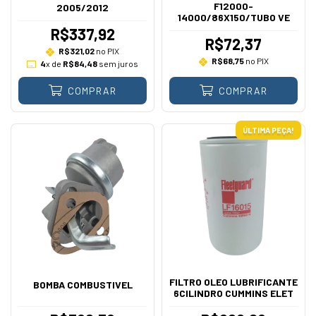
F12000-
2005/2012
14000/86X150/TUBO VE
R$337,92
R$72,37
R$321,02
no PIX
R$68,75
no PIX
4
x de
R$84,48
sem juros
COMPRAR
COMPRAR
ÚLTIMA PEÇA!
FILTRO OLEO LUBRIFICANTE
BOMBA COMBUSTIVEL
6CILINDRO CUMMINS ELET