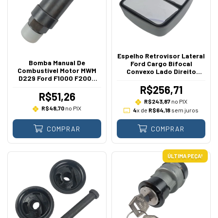
Espelho Retrovisor Lateral
Bomba Manual De
Ford Cargo Bifocal
Combustível Motor MWM
Convexo Lado Direito
D229 Ford F1000 F2000
Esquerdo 2009 A 2016
F4000 1980 A 1992 4CC
R$256,71
R$51,26
R$243,87
no PIX
R$48,70
no PIX
4
x de
R$64,18
sem juros
COMPRAR
COMPRAR
ÚLTIMA PEÇA!