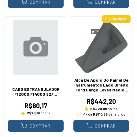
COMPRAR
COMPRAR
ÚLTIMA PEÇA!
Alça De Apoio Do Painel De
Instrumentos Lado Direito
CABO ESTRANGULADOR
Ford Cargo Leves Médios
F12000 F14000 92/...
Pesados 1991 A 2005
R$442,20
R$80,17
R$420,09
no PIX
R$76,16
no PIX
4
x de
R$110,55
sem juros
COMPRAR
COMPRAR