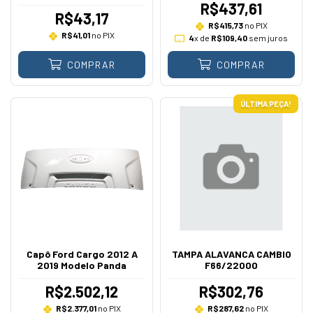
R$437,61
R$43,17
R$415,73
no PIX
R$41,01
no PIX
4
x de
R$109,40
sem juros
COMPRAR
COMPRAR
ÚLTIMA PEÇA!
Capô Ford Cargo 2012 A
TAMPA ALAVANCA CAMBIO
2019 Modelo Panda
F66/22000
R$2.502,12
R$302,76
R$2.377,01
no PIX
R$287,62
no PIX