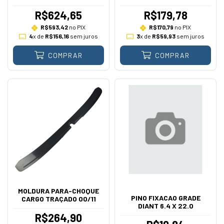
R$624,65
R$179,78
R$593,42
no PIX
R$170,79
no PIX
4
x de
R$156,16
sem juros
3
x de
R$59,93
sem juros
COMPRAR
COMPRAR
MOLDURA PARA-CHOQUE
PINO FIXACAO GRADE
CARGO TRAÇADO 00/11
DIANT 6.4 X 22.0
R$264,90