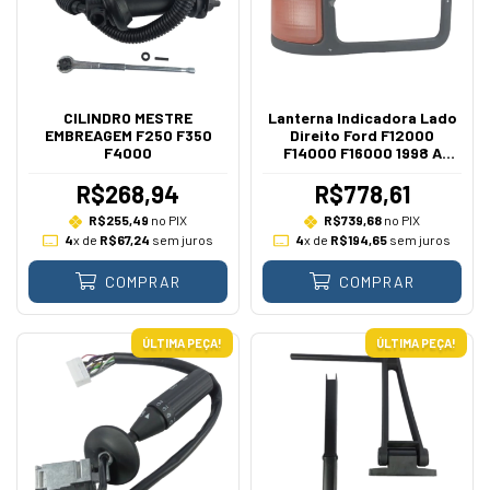
CILINDRO MESTRE
Lanterna Indicadora Lado
EMBREAGEM F250 F350
Direito Ford F12000
F4000
F14000 F16000 1998 A
2005
R$268,94
R$778,61
R$255,49
no PIX
R$739,68
no PIX
4
x de
R$67,24
sem juros
4
x de
R$194,65
sem juros
COMPRAR
COMPRAR
ÚLTIMA PEÇA!
ÚLTIMA PEÇA!