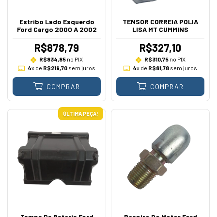
Estribo Lado Esquerdo
TENSOR CORREIA POLIA
Ford Cargo 2000 A 2002
LISA MT CUMMINS
R$878,79
R$327,10
R$834,85
no PIX
R$310,75
no PIX
4
x de
R$219,70
sem juros
4
x de
R$81,78
sem juros
COMPRAR
COMPRAR
ÚLTIMA PEÇA!
Tampa Da Bateria Ford
Respiro Do Motor Ford