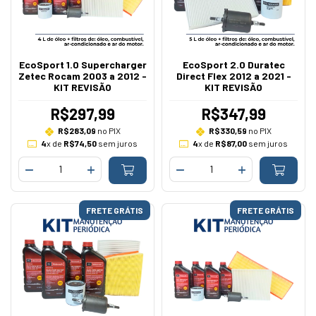
EcoSport 1.0 Supercharger
EcoSport 2.0 Duratec
Zetec Rocam 2003 a 2012 -
Direct Flex 2012 a 2021 -
KIT REVISÃO
KIT REVISÃO
R$297,99
R$347,99
R$283,09
no PIX
R$330,59
no PIX
4
x de
R$74,50
sem juros
4
x de
R$87,00
sem juros
FRETE GRÁTIS
FRETE GRÁTIS