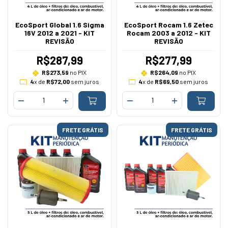
EcoSport Global 1.6 Sigma
EcoSport Rocam 1.6 Zetec
16V 2012 a 2021 - KIT
Rocam 2003 a 2012 - KIT
REVISÃO
REVISÃO
R$287,99
R$277,99
R$273,59
no PIX
R$264,09
no PIX
4
x de
R$72,00
sem juros
4
x de
R$69,50
sem juros
FRETE GRÁTIS
FRETE GRÁTIS