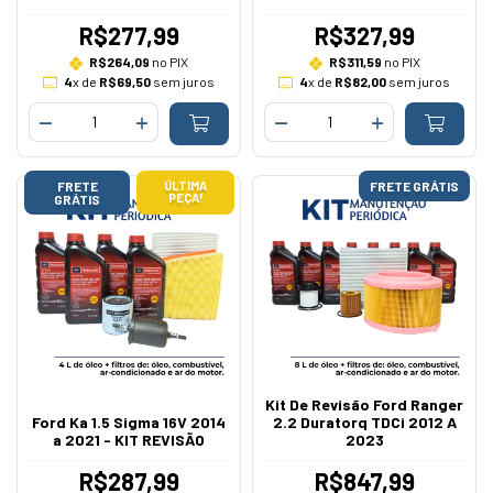
R$277,99
R$327,99
R$264,09
no PIX
R$311,59
no PIX
4
x de
R$69,50
sem juros
4
x de
R$82,00
sem juros
FRETE
ÚLTIMA
FRETE GRÁTIS
PEÇA!
GRÁTIS
Kit De Revisão Ford Ranger
Ford Ka 1.5 Sigma 16V 2014
2.2 Duratorq TDCi 2012 A
a 2021 - KIT REVISÃO
2023
R$287,99
R$847,99