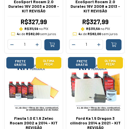
EcoSport Rocam 2.0
EcoSport Rocam 2.0
Duratec 16V 2003 a 2008 -
Duratec 16V 2008 a 2013 -
KIT REVISÃO
KIT REVISÃO
R$327,99
R$327,99
R$311,59
no PIX
R$311,59
no PIX
4
x de
R$82,00
sem juros
4
x de
R$82,00
sem juros
FRETE
ÚLTIMA
FRETE
ÚLTIMA
PEÇA!
PEÇA!
GRÁTIS
GRÁTIS
Fiesta 1.0 E 1.6 Zetec
Ford Ka 1.5 Dragon 3
Rocam 2002 a 2014 - KIT
cilindros 2014 a 2021 - KIT
REVISÃO
REVISÃO