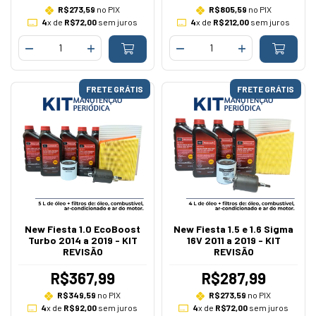
R$273,59
no PIX
R$805,59
no PIX
4
x de
R$72,00
sem juros
4
x de
R$212,00
sem juros
FRETE GRÁTIS
FRETE GRÁTIS
New Fiesta 1.0 EcoBoost
New Fiesta 1.5 e 1.6 Sigma
Turbo 2014 a 2019 - KIT
16V 2011 a 2019 - KIT
REVISÃO
REVISÃO
R$367,99
R$287,99
R$349,59
no PIX
R$273,59
no PIX
4
x de
R$92,00
sem juros
4
x de
R$72,00
sem juros